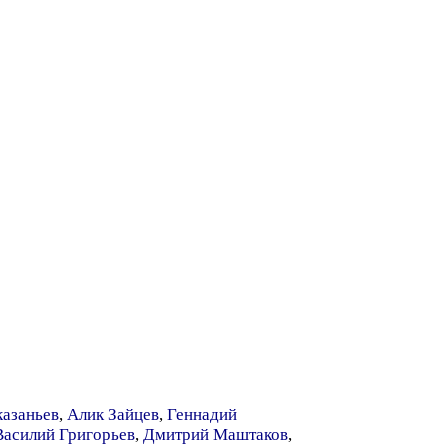
казаньев
,
Алик Зайцев
,
Геннадий
Василий Григорьев
,
Дмитрий Маштаков
,