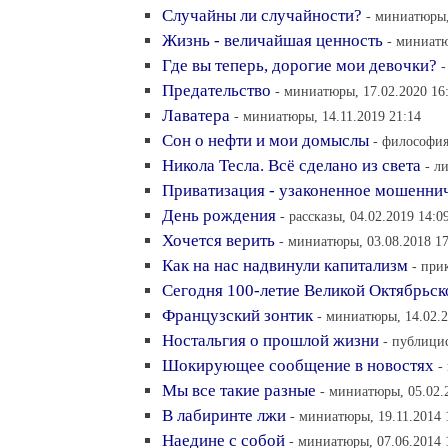
Случайны ли случайности?
- миниатюры,
Жизнь - величайшая ценность
- миниатю
Где вы теперь, дорогие мои девочки?
-
Предательство
- миниатюры, 17.02.2020 16
Лаватера
- миниатюры, 14.11.2019 21:14
Сон о нефти и мои домыслы
- философия
Никола Тесла. Всё сделано из света
- л
Приватизация - узаконенное мошенни
День рождения
- рассказы, 04.02.2019 14:0
Хочется верить
- миниатюры, 03.08.2018 17
Как на нас надвинули капитализм
- при
Сегодня 100-летие Великой Октябрьс
Французский зонтик
- миниатюры, 14.02.2
Ностальгия о прошлой жизни
- публицис
Шокирующее сообщение в новостях
-
Мы все такие разные
- миниатюры, 05.02.
В лабиринте лжи
- миниатюры, 19.11.2014 
Наедине с собой
- миниатюры, 07.06.2014 