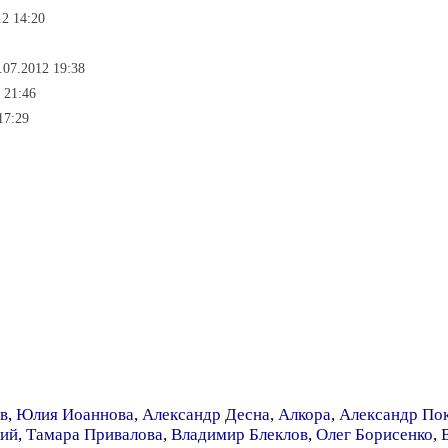
12 14:20
.07.2012 19:38
 21:46
17:29
в
,
Юлия Иоаннова
,
Александр Десна
,
Алкора
,
Александр По
кий
,
Тамара Привалова
,
Владимир Блеклов
,
Олег Борисенко
,