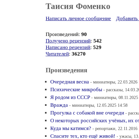
Таисия Фоменко
Написать личное сообщение
Добавить 
Произведений:
90
Получено рецензий
:
542
Написано рецензий
:
529
Читателей
:
36270
Произведения
Очередная весна
- миниатюры, 22.03.2026 
Психические микробы
- рассказы, 14.03.
Я родом из СССР
- миниатюры, 08.11.2025
Вражда
- миниатюры, 12.05.2025 14:58
Прогулка с собакой вне очереди
- расск
О некоторых российских учёных, их о
Куда мы катимся?
- репортажи, 22.11.2016 
Спасите тех, кто ещё живой!
- ужасы, 13