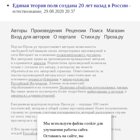
Единая теория поля создана 20 лет назад в России
-
естествознание, 29.08.2020 20:37
Авторы
Произведения
Рецензии
Поиск
Магазин
Вход для авторов
О портале
Стихи.ру
Проза.ру
Портал Проза.ру предоставляет авторам возможность
свободной публикации своих литературных произведений в
сети Интернет на основании
пользовательского договора
.
Все авторские права на произведения принадлежат авторам
и охраняются
законом
. Перепечатка произведений возможна
только с согласия его автора, к которому вы можете
обратиться на его авторской странице. Ответственность за
тексты произведений авторы несут самостоятельно на
основании
правил публикации
и
законодательства
Российской Федерации
. Данные пользователей
обрабатываются на основании
Политики обработки персональных данных
.
Вы также можете посмотреть более подробную
информацию о портале
и
связаться с администрацией
.
Ежедневная аудитория портала Проза.ру – порядка 100 тысяч
посетителей, которые в общей сумме просматривают более полумиллиона
страниц по данным счетчика посещаемости, который расположен справа
от этого текста. В каждой графе указано по две цифры: количество
просмотров и количество посетителей.
Мы используем файлы cookie для
© Все права принадлежат авторам, 2000-2026. Портал работает под
улучшения работы сайта.
эгидой
Российского союза писателей
.
18+
Оставаясь на сайте, вы