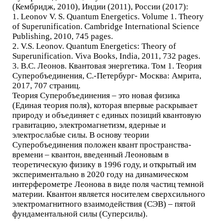
(Кембридж, 2010), Индии (2011), России (2017):
1. Leonov V. S. Quantum Energetics. Volume 1. Theory
of Superunification. Cambridge International Science
Publishing, 2010, 745 pages.
2. V.S. Leonov. Quantum Energetics: Theory of
Superunification. Viva Books, India, 2011, 732 pages.
3. В.С. Леонов. Квантовая энергетика. Том 1. Теория
Суперобъединения, С.-Петербург- Москва: Амрита,
2017, 707 страниц.
Теория Суперобъединения – это новая физика
(Единая теория поля), которая впервые раскрывает
природу и объединяет с единых позиций квантовую
гравитацию, электромагнетизм, ядерные и
электрослабые силы. В основу теории
Суперобъединения положен квант пространства-
времени – квантон, введенный Леоновым в
теоретическую физику в 1996 году, и открытый им
экспериментально в 2020 году на динамическом
интерферометре Леонова в виде поля частиц темной
материи. Квантон является носителем сверхсильного
электромагнитного взаимодействия (СЭВ) – пятой
фундаментальной силы (Суперсилы).