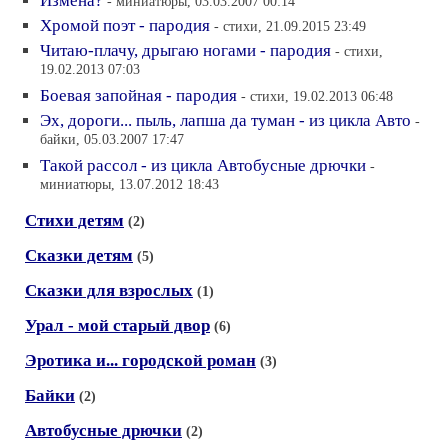
Измена?
- миниатюры, 03.03.2007 00:14
Хромой поэт - пародия
- стихи, 21.09.2015 23:49
Читаю-плачу, дрыгаю ногами - пародия
- стихи,
19.02.2013 07:03
Боевая запойная - пародия
- стихи, 19.02.2013 06:48
Эх, дороги... пыль, лапша да туман - из цикла Авто
-
байки, 05.03.2007 17:47
Такой рассол - из цикла Автобусные дрючки
-
миниатюры, 13.07.2012 18:43
Стихи детям
(2)
Сказки детям
(5)
Сказки для взрослых
(1)
Урал - мой старый двор
(6)
Эротика и... городской роман
(3)
Байки
(2)
Автобусные дрючки
(2)