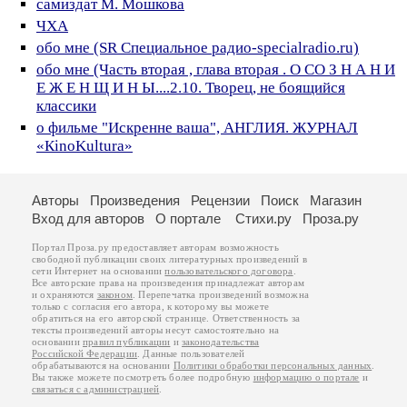
самиздат М. Мошкова
ЧХА
обо мне (SR Специальное радио-specialradio.ru)
обо мне (Часть вторая , глава вторая . О СО З Н А Н И
Е Ж Е Н Щ И Н Ы....2.10. Творец, не боящийся
классики
о фильме "Искренне ваша", АНГЛИЯ. ЖУРНАЛ
«КinoKultura»
Авторы
Произведения
Рецензии
Поиск
Магазин
Вход для авторов
О портале
Стихи.ру
Проза.ру
Портал Проза.ру предоставляет авторам возможность
свободной публикации своих литературных произведений в
сети Интернет на основании
пользовательского договора
.
Все авторские права на произведения принадлежат авторам
и охраняются
законом
. Перепечатка произведений возможна
только с согласия его автора, к которому вы можете
обратиться на его авторской странице. Ответственность за
тексты произведений авторы несут самостоятельно на
основании
правил публикации
и
законодательства
Российской Федерации
. Данные пользователей
обрабатываются на основании
Политики обработки персональных данных
.
Вы также можете посмотреть более подробную
информацию о портале
и
связаться с администрацией
.