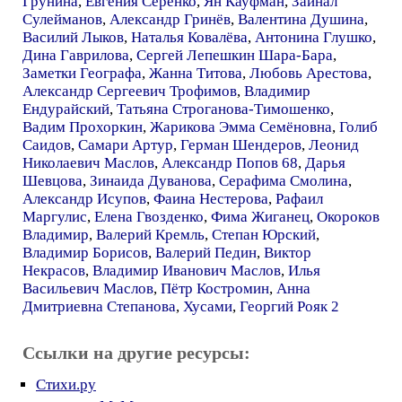
Грунина
,
Евгения Серенко
,
Ян Кауфман
,
Зайнал
Сулейманов
,
Александр Гринёв
,
Валентина Душина
,
Василий Лыков
,
Наталья Ковалёва
,
Антонина Глушко
,
Дина Гаврилова
,
Сергей Лепешкин Шара-Бара
,
Заметки Географа
,
Жанна Титова
,
Любовь Арестова
,
Александр Сергеевич Трофимов
,
Владимир
Ендурайский
,
Татьяна Строганова-Тимошенко
,
Вадим Прохоркин
,
Жарикова Эмма Семёновна
,
Голиб
Саидов
,
Самари Артур
,
Герман Шендеров
,
Леонид
Николаевич Маслов
,
Александр Попов 68
,
Дарья
Шевцова
,
Зинаида Дуванова
,
Серафима Смолина
,
Александр Исупов
,
Фаина Нестерова
,
Рафаил
Маргулис
,
Елена Гвозденко
,
Фима Жиганец
,
Окороков
Владимир
,
Валерий Кремль
,
Степан Юрский
,
Владимир Борисов
,
Валерий Педин
,
Виктор
Некрасов
,
Владимир Иванович Маслов
,
Илья
Васильевич Маслов
,
Пётр Костромин
,
Анна
Дмитриевна Степанова
,
Хусами
,
Георгий Рояк 2
Ссылки на другие ресурсы:
Стихи.ру