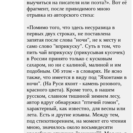
выучиться на писателя или поэта?». Вот её
фрагмент, после приводимого мною
отрывка из авторского стиха:
«Помимо того, что здесь несуразица в
первых двух строках, не поставлена
запятая после слова "ночи", не к месту и
само слово "вприкуску". Суть в том, что
пить чай вприкуску (прикусывая кусочек)
в России принято только с кусковым
сахаром, но ни с калиной, малиной и им
подобным. Об этом - в словарях. Не ясно
также, что имеется в виду под "Яхонтами в
ночи". (На Руси яхонт - камень розового,
красного цвета). Кроме того, в нашем
русском, славном тишиной зимнем лесу,
автор вдруг обнаружил "птичий гомон",
характерный, как известно, для весны или
лета. Есть и другие изъяны. Между тем,
под стихотворением, на момент его чтения
мною, значилось около восьмидесяти