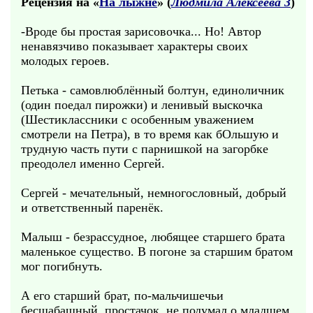
Рецензия на «
На лыжне
» (
Людмила Алексеева 3
)
-Вроде бы простая зарисовочка... Но! Автор
ненавязчиво показывает характеры своих
молодых героев.
Петька - самовлюблённый болтун, единоличник
(один поедал пирожки) и ленивый выскочка
(Шестиклассники с особенным уважением
смотрели на Петра), в то время как бОльшую и
трудную часть пути с парнишкой на загорбке
преодолел именно Сергей.
Сергей - мечательный, немногословный, добрый
и ответственный паренёк.
Малыш - безрассудное, любящее старшего брата
маленькое существо. В погоне за старшим братом
мог погибнуть.
А его старший брат, по-мальчишечьи
бесшабашный, простачок, не подумал о младшем,