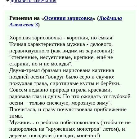
+
добавить замечания
Рецензия на «
Осенняя зарисовка
» (
Людмила
Алексеева 3
)
Хорошая зарисовочка - короткая, но ёмкая!
Точная характеристика мужика - делового,
неравнодушного (как видим из зарисовки):
"степенные, несуетливые, крепкие, ещё не
старики, но и не молоды".
Двумя-тремя фразами нарисована картинка
поздней осени:"вокруг было серо и скучно:
пожухлая трава, сиротливые кусты и берёзки.
Совсем недавно природа играла красками,
радовала глаз и душу. Но что ожидать от глубокой
осени – только снежную, морозную зиму".
Прочитала, и сразу почувствовала приближение
зимы.
Мужики... о ребятах побеспокоились (чтобы те не
напоролись на "кружевных монстров" летом), и
деревья посадили (посадят, конечно!)