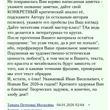
Не понравилась Вам коряво написанная заметка -
укажите название заметки, дайте свой
КОНКРЕТНЫЙ критический анализ её,
подскажите Автору (и остальным авторам
полезно), укажите его пробелы (на Ваш взгляд).
Дайте читателям этакий мастер-класс! ТАк ведь
это делается в литературных-то кругах.
После прочтения Вашего материала остаётся
ощущение: "по усам текло, да в рот не попало",
ибо, перефразируя Ваше правильное замечание:
Подлинная же художественно-эстетическая
ценность любого(!), в том числе и Вашего, текста,
его красота и читабельность будут зависеть от
того, как и какими точными фразами, примерами
мы этот текст обрядим.
И, кстати, о ёлке! Уважаемый Иван Васильевич, с
Новым Вас 2026-м годом!! Крепкого здоровья Вам
и близким! Творческих задумок, и конечно, на
злобу дня!!
Тамара Петровна Москалёва
04.01.2026 02:04
•