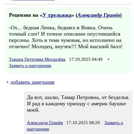
Рецензия на «
У трельяжа
» (
Александр Гринёв
)
-Ох... бедная Ленка, бедняга и Вовка. Очень
точный слог! И точное описание опустившейся
персоны. Хоть и тема чумовая, но исполнено на
отлично! Молодец, внучек!!! Мой высший балл!
Тамара Петровна Москалёва
17.10.2025 04:49
•
Заявить о нарушении
+
добавить замечания
Да вот, шалю, Тамар Петровна, от безделья.
И рад я каждому приходу с америк баушке
моей.
Александр Гринёв
17.10.2025 08:29
Заявить о
нарушении