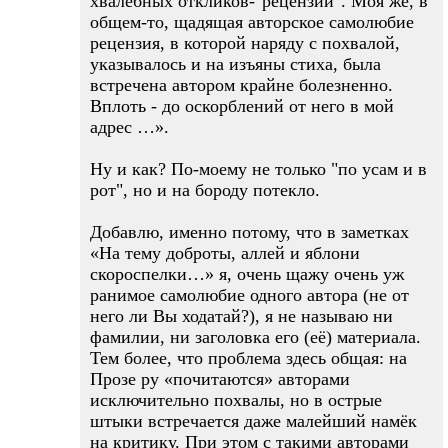
хвалебных откликов-"рецензий". Моя же, в
общем-то, щадящая авторское самолюбие
рецензия, в которой наряду с похвалой,
указывалось и на изъяны стиха, была
встречена автором крайне болезненно.
Вплоть - до оскорблений от него в мой
адрес …».
Ну и как? По-моему не только "по усам и в
рот", но и на бороду потекло.
Добавлю, именно потому, что в заметках
«На тему доброты, аллей и яблони
скороспелки…» я, очень щажу очень уж
ранимое самолюбие одного автора (не от
него ли Вы ходатай?), я не называю ни
фамилии, ни заголовка его (её) материала.
Тем более, что проблема здесь общая: на
Прозе ру «почитаются» авторами
исключительно похвалы, но в острые
штыки встречается даже малейший намёк
на критику. При этом с такими авторами