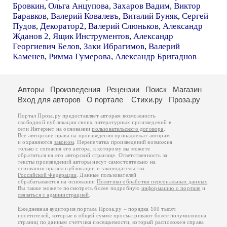
Бровкин
,
Ольга Анцупова
,
Захаров Вадим
,
Виктор
Баравков
,
Валерий Ковалевъ
,
Виталий Буняк
,
Сергей
Пудов
,
Декоратор2
,
Валерий Слюньков
,
Александр
Жданов 2
,
Ящик Инструментов
,
Александр
Георгиевич Белов
,
Заки Ибрагимов
,
Валерий
Каменев
,
Римма Гумерова
,
Александр Бригаднов
Авторы
Произведения
Рецензии
Поиск
Магазин
Вход для авторов
О портале
Стихи.ру
Проза.ру
Портал Проза.ру предоставляет авторам возможность
свободной публикации своих литературных произведений в
сети Интернет на основании
пользовательского договора
.
Все авторские права на произведения принадлежат авторам
и охраняются
законом
. Перепечатка произведений возможна
только с согласия его автора, к которому вы можете
обратиться на его авторской странице. Ответственность за
тексты произведений авторы несут самостоятельно на
основании
правил публикации
и
законодательства
Российской Федерации
. Данные пользователей
обрабатываются на основании
Политики обработки персональных данных
.
Вы также можете посмотреть более подробную
информацию о портале
и
связаться с администрацией
.
Ежедневная аудитория портала Проза.ру – порядка 100 тысяч
посетителей, которые в общей сумме просматривают более полумиллиона
страниц по данным счетчика посещаемости, который расположен справа