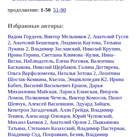
продолжение:
1-50
51-90
Избранные авторы:
Вадим Гордеев
,
Виктор Мельников 2
,
Анатолий Гусев
2
,
Анатолий Бешенцев
,
Людмила Каутова
,
Татьяна
Лукина 2
,
Владимир Заславский
,
Николай Крупин
,
Ирина Горина
,
Светлана Климова -Кулик
,
Инна-
Весна
,
Наблюдателъ
,
Елена Роговая
,
Валентина
Баскакова
,
Николай Щербаков
,
Галина Дегтярева
,
Ольга Варфоломеева
,
Наталья Зотова 2
,
Леонтина
Шостак-Комкина
,
Къелла
,
Энциклопедия К2
,
Ирина
Бабич
,
Василий Васильевич Ершов
,
Дарья
Михаиловна Майская
,
Лариса Еланская
,
Виорэль
Ломов
,
Полковник Чечель
,
Виктор Комосов
,
Пилот
Шевчук
,
Алексей Василишин
,
Эдуард Зайцев
,
Кенотрон Загадочный
,
Алли Грейди
,
Владимир
Теняев
,
Александр Оленцов
,
Юрий Чуповский
,
Михаил Бычков 2
,
Анатолий Орлов 2
,
Пыжьянова
Татьяна
,
Степаныч Казахский
,
Владимир Пастернак
,
Владимир Суд
,
Поправкин
,
Безмв
,
Владимир