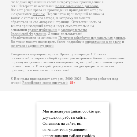
свободной публикации своих литературных произведений в
сети Интернет на основании
пользовательского договора
.
Все авторские права на произведения принадлежат авторам
и охраняются
законом
. Перепечатка произведений возможна
только с согласия его автора, к которому вы можете
обратиться на его авторской странице. Ответственность за
тексты произведений авторы несут самостоятельно на
основании
правил публикации
и
законодательства
Российской Федерации
. Данные пользователей
обрабатываются на основании
Политики обработки персональных данных
.
Вы также можете посмотреть более подробную
информацию о портале
и
связаться с администрацией
.
Ежедневная аудитория портала Проза.ру – порядка 100 тысяч
посетителей, которые в общей сумме просматривают более полумиллиона
страниц по данным счетчика посещаемости, который расположен справа
от этого текста. В каждой графе указано по две цифры: количество
просмотров и количество посетителей.
© Все права принадлежат авторам, 2000-2026. Портал работает под
эгидой
Российского союза писателей
.
18+
Мы используем файлы cookie для
улучшения работы сайта.
Оставаясь на сайте, вы
соглашаетесь с условиями
использования файлов cookies.