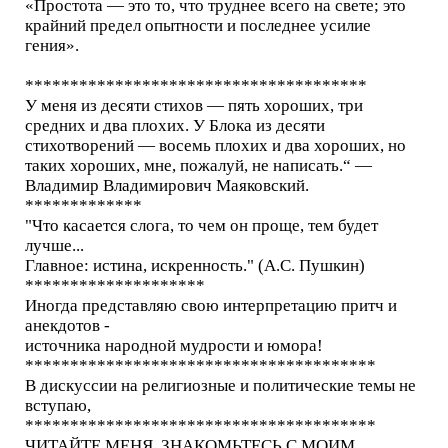
«Простота — это то, что труднее всего на свете; это
крайний предел опытности и последнее усилие
гения».
**************************************
У меня из десяти стихов — пять хороших, три
средних и два плохих. У Блока из десяти
стихотворений — восемь плохих и два хороших, но
таких хороших, мне, пожалуй, не написать.“ —
Владимир Владимирович Маяковский.
*************
"Что касается слога, то чем он проще, тем будет
лучше...
Главное: истина, искренность." (А.С. Пушкин)
********************
Иногда представляю свою интерпретацию притч и
анекдотов -
источника народной мудрости и юмора!
***************************************
В дискуссии на религиозные и политические темы не
вступаю,
***************************************
ЧИТАЙТЕ МЕНЯ, ЗНАКОМЬТЕСЬ С МОИМ