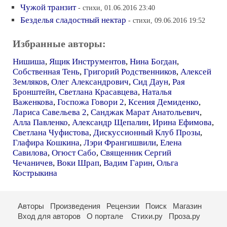
Чужой транзит
- стихи, 01.06.2016 23:40
Безделья сладостный нектар
- стихи, 09.06.2016 19:52
Избранные авторы:
Нишиша
,
Ящик Инструментов
,
Нина Богдан
,
Собственная Тень
,
Григорий Родственников
,
Алексей
Земляков
,
Олег Александрович
,
Сид Даун
,
Рая
Бронштейн
,
Светлана Красавцева
,
Наталья
Важенкова
,
Госпожа Говори 2
,
Ксения Демиденко
,
Лариса Савельева 2
,
Санджак Марат Анатольевич
,
Алла Павленко
,
Александр Щепалин
,
Ирина Ефимова
,
Светлана Чуфистова
,
Дискуссионный Клуб Прозы
,
Глафира Кошкина
,
Лэри Франгишвили
,
Елена
Савилова
,
Огюст Сабо
,
Священник Сергий
Чечаничев
,
Воки Шрап
,
Вадим Гарин
,
Ольга
Кострыкина
Авторы
Произведения
Рецензии
Поиск
Магазин
Вход для авторов
О портале
Стихи.ру
Проза.ру