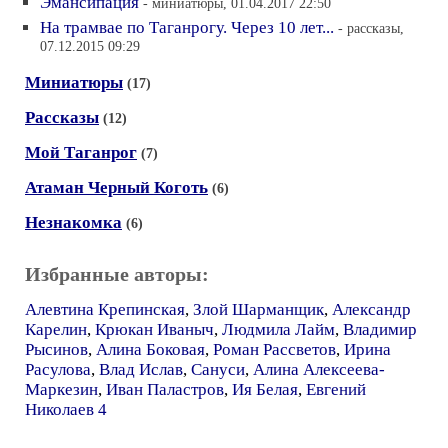
Эмансипация
- миниатюры, 01.04.2017 22:50
На трамвае по Таганрогу. Через 10 лет...
- рассказы,
07.12.2015 09:29
Миниатюры
(17)
Рассказы
(12)
Мой Таганрог
(7)
Атаман Черный Коготь
(6)
Незнакомка
(6)
Избранные авторы:
Алевтина Крепинская
,
Злой Шарманщик
,
Александр
Карелин
,
Крюкан Иваныч
,
Людмила Лайм
,
Владимир
Рысинов
,
Алина Боковая
,
Роман Рассветов
,
Ирина
Расулова
,
Влад Ислав
,
Сануси
,
Алина Алексеева-
Маркезин
,
Иван Паластров
,
Ия Белая
,
Евгений
Николаев 4