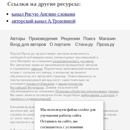
Ссылки на другие ресурсы:
канал Рисую Англию словами
авторский канал А.Троилиной
Авторы
Произведения
Рецензии
Поиск
Магазин
Вход для авторов
О портале
Стихи.ру
Проза.ру
Портал Проза.ру предоставляет авторам возможность
свободной публикации своих литературных произведений в
сети Интернет на основании
пользовательского договора
.
Все авторские права на произведения принадлежат авторам
и охраняются
законом
. Перепечатка произведений возможна
только с согласия его автора, к которому вы можете
обратиться на его авторской странице. Ответственность за
тексты произведений авторы несут самостоятельно на
основании
правил публикации
и
законодательства
Российской Федерации
. Данные пользователей
обрабатываются на основании
Политики обработки персональных данных
.
Вы также можете посмотреть более подробную
информацию о портале
и
связаться с администрацией
.
Ежедневная аудитория портала Проза.ру – порядка 100 тысяч
Мы используем файлы cookie для
посетителей, которые в общей сумме просматривают более полумиллиона
страниц по данным счетчика посещаемости, который расположен справа
улучшения работы сайта.
от этого текста. В каждой графе указано по две цифры: количество
Оставаясь на сайте, вы
просмотров и количество посетителей.
соглашаетесь с условиями