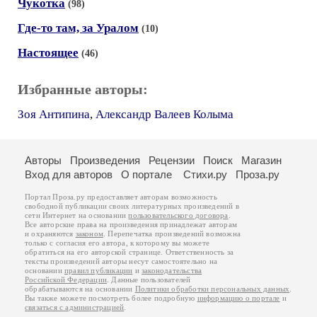
Чукотка
(98)
Где-то там, за Уралом
(10)
Настоящее
(46)
Избранные авторы:
Зоя Антипина
,
Александр Валеев Колыма
Авторы
Произведения
Рецензии
Поиск
Магазин
Вход для авторов
О портале
Стихи.ру
Проза.ру
Портал Проза.ру предоставляет авторам возможность
свободной публикации своих литературных произведений в
сети Интернет на основании
пользовательского договора
.
Все авторские права на произведения принадлежат авторам
и охраняются
законом
. Перепечатка произведений возможна
только с согласия его автора, к которому вы можете
обратиться на его авторской странице. Ответственность за
тексты произведений авторы несут самостоятельно на
основании
правил публикации
и
законодательства
Российской Федерации
. Данные пользователей
обрабатываются на основании
Политики обработки персональных данных
.
Вы также можете посмотреть более подробную
информацию о портале
и
связаться с администрацией
.