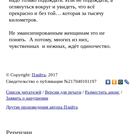
надо только подождать. Или не подождать, а
оглянуться вокруг и увидеть, что всё
прекрасно и без той… которая за тысячу
километров.
Не эмансипированным женщинам это не
понять. А потому, многих из них,
чувственных и нежных, ждёт одиночество.
© Copyright:
Плайта
, 2017
Свидетельство о публикации №217040101197
Список читателей
/
Версия для печати
/
Разместить анонс
/
Заявить о нарушении
Другие произведения автора Плайта
Рецензии