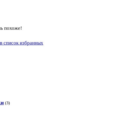
нь похоже!
в список избранных
ки
(3)