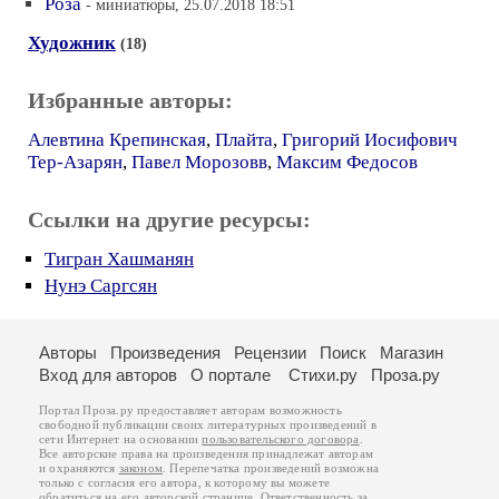
Роза
- миниатюры, 25.07.2018 18:51
Художник
(18)
Избранные авторы:
Алевтина Крепинская
,
Плайта
,
Григорий Иосифович
Тер-Азарян
,
Павел Морозовв
,
Максим Федосов
Ссылки на другие ресурсы:
Тигран Хашманян
Нунэ Саргсян
Авторы
Произведения
Рецензии
Поиск
Магазин
Вход для авторов
О портале
Стихи.ру
Проза.ру
Портал Проза.ру предоставляет авторам возможность
свободной публикации своих литературных произведений в
сети Интернет на основании
пользовательского договора
.
Все авторские права на произведения принадлежат авторам
и охраняются
законом
. Перепечатка произведений возможна
только с согласия его автора, к которому вы можете
обратиться на его авторской странице. Ответственность за