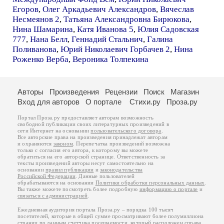
Егоров
,
Олег Аркадьевич Александров
,
Вячеслав
Несмеянов 2
,
Татьяна Александровна Бирюкова
,
Нина Шамарина
,
Катя Иванова 5
,
Юлия Садовская
777
,
Нана Белл
,
Геннадий Стальнич
,
Галина
Поливанова
,
Юрий Николаевич Горбачев 2
,
Нина
Роженко Верба
,
Вероника Толпекина
Авторы
Произведения
Рецензии
Поиск
Магазин
Вход для авторов
О портале
Стихи.ру
Проза.ру
Портал Проза.ру предоставляет авторам возможность
свободной публикации своих литературных произведений в
сети Интернет на основании
пользовательского договора
.
Все авторские права на произведения принадлежат авторам
и охраняются
законом
. Перепечатка произведений возможна
только с согласия его автора, к которому вы можете
обратиться на его авторской странице. Ответственность за
тексты произведений авторы несут самостоятельно на
основании
правил публикации
и
законодательства
Российской Федерации
. Данные пользователей
обрабатываются на основании
Политики обработки персональных данных
.
Вы также можете посмотреть более подробную
информацию о портале
и
связаться с администрацией
.
Ежедневная аудитория портала Проза.ру – порядка 100 тысяч
посетителей, которые в общей сумме просматривают более полумиллиона
страниц по данным счетчика посещаемости, который расположен справа