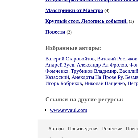
Маэстринки от Маэстро
(4)
Круглый стол. Летопись событий.
(3)
Повести
(2)
Избранные авторы:
Валерий Старовойтов
,
Виталий Росляков
Андрей Зуев
,
Александр Ал Фролов
,
Фон
Фомченко
,
Трубинов Владимир
,
Василий
Казахский
,
Анекдоты На Прозе Ру
,
Безм
Игорь Бобриков
,
Николай Пащенко
,
Петр
Ссылки на другие ресурсы:
www.evvaul.com
Авторы
Произведения
Рецензии
Поис