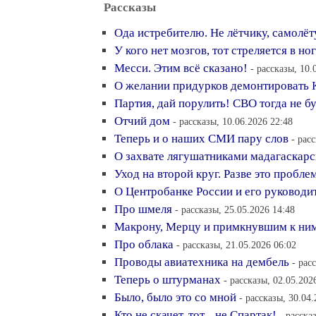
Рассказы
Ода истребителю. Не лётчику, самолёту
У кого нет мозгов, тот стреляется в но
Месси. Этим всё сказано!
- рассказы, 10.
О желании придурков демонтировать 
Партия, дай порулить! СВО тогда не б
Отчий дом
- рассказы, 10.06.2026 22:48
Теперь и о наших СМИ пару слов
- рас
О захвате лягушатниками мадагаскарс
Уход на второй круг. Разве это пробле
О Центробанке России и его руководи
Про шмеля
- рассказы, 25.05.2026 14:48
Макрону, Мерцу и примкнувшим к ним
Про облака
- рассказы, 21.05.2026 06:02
Проводы авиатехника на дембель
- рас
Теперь о штурманах
- рассказы, 02.05.202
Было, было это со мной
- рассказы, 30.04
Кто не скачет, тот... не Спартак!
- расска