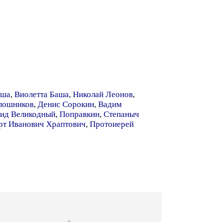
аша
,
Виолетта Баша
,
Николай Леонов
,
лошников
,
Денис Сорокин
,
Вадим
ид Великодный
,
Поправкин
,
Степаныч
рт Иванович Храптович
,
Протоиерей