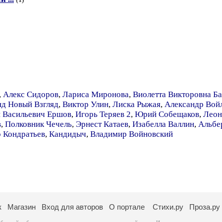
,
Алекс Сидоров
,
Лариса Миронова
,
Виолетта Викторовна Б
д Новый Взгляд
,
Виктор Улин
,
Лиска Рыжая
,
Александр Вой
 Васильевич Ершов
,
Игорь Теряев 2
,
Юрий Собещаков
,
Леон
в
,
Полковник Чечель
,
Эрнест Катаев
,
Изабелла Валлин
,
Альбе
 Кондратьев
,
Кандидыч
,
Владимир Войновский
к
Магазин
Вход для авторов
О портале
Стихи.ру
Проза.ру