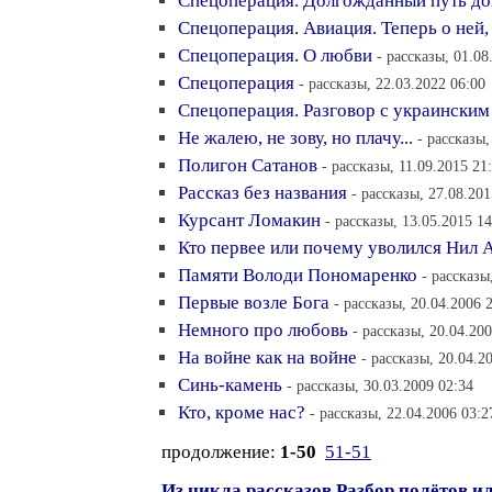
Спецоперация. Долгожданный путь д
Спецоперация. Авиация. Теперь о ней
Спецоперация. О любви
- рассказы, 01.08
Спецоперация
- рассказы, 22.03.2022 06:00
Спецоперация. Разговор с украински
Не жалею, не зову, но плачу...
- рассказы,
Полигон Сатанов
- рассказы, 11.09.2015 21
Рассказ без названия
- рассказы, 27.08.201
Курсант Ломакин
- рассказы, 13.05.2015 14
Кто первее или почему уволился Нил 
Памяти Володи Пономаренко
- рассказы
Первые возле Бога
- рассказы, 20.04.2006 
Немного про любовь
- рассказы, 20.04.20
На войне как на войне
- рассказы, 20.04.2
Синь-камень
- рассказы, 30.03.2009 02:34
Кто, кроме нас?
- рассказы, 22.04.2006 03:2
продолжение:
1-50
51-51
Из цикла рассказов Разбор полётов или