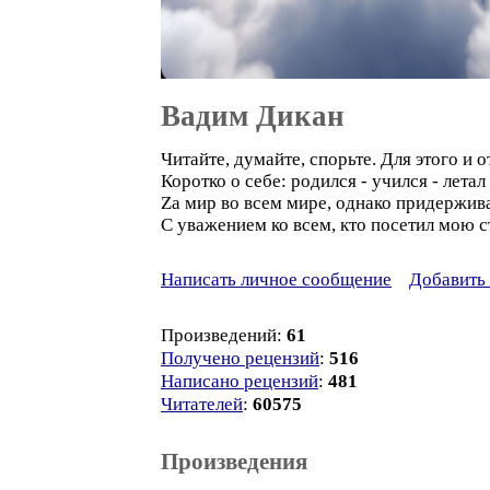
Вадим Дикан
Читайте, думайте, спорьте. Для этого и 
Коротко о себе: родился - учился - летал 
Zа мир во всем мире, однако придержив
С уважением ко всем, кто посетил мою с
Написать личное сообщение
Добавить 
Произведений:
61
Получено рецензий
:
516
Написано рецензий
:
481
Читателей
:
60575
Произведения