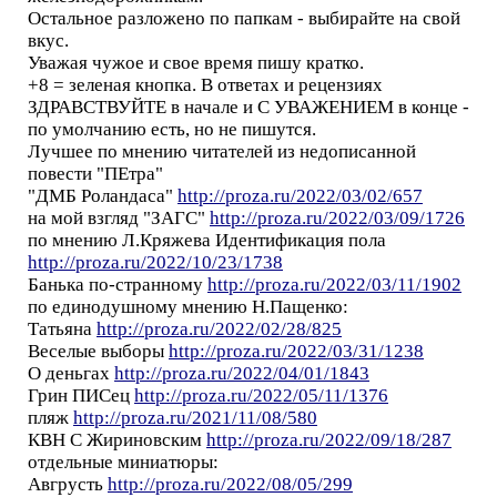
Остальное разложено по папкам - выбирайте на свой
вкус.
Уважая чужое и свое время пишу кратко.
+8 = зеленая кнопка. В ответах и рецензиях
ЗДРАВСТВУЙТЕ в начале и С УВАЖЕНИЕМ в конце -
по умолчанию есть, но не пишутся.
Лучшее по мнению читателей из недописанной
повести "ПЕтра"
"ДМБ Роландаса"
http://proza.ru/2022/03/02/657
на мой взгляд "ЗАГС"
http://proza.ru/2022/03/09/1726
по мнению Л.Кряжева Идентификация пола
http://proza.ru/2022/10/23/1738
Банька по-странному
http://proza.ru/2022/03/11/1902
по единодушному мнению Н.Пащенко:
Татьяна
http://proza.ru/2022/02/28/825
Веселые выборы
http://proza.ru/2022/03/31/1238
О деньгах
http://proza.ru/2022/04/01/1843
Грин ПИСец
http://proza.ru/2022/05/11/1376
пляж
http://proza.ru/2021/11/08/580
КВН С Жириновским
http://proza.ru/2022/09/18/287
отдельные миниатюры:
Авгрусть
http://proza.ru/2022/08/05/299