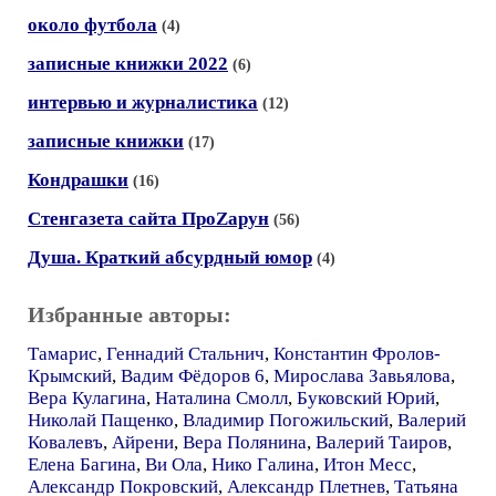
около футбола
(4)
записные книжки 2022
(6)
интервью и журналистика
(12)
записные книжки
(17)
Кондрашки
(16)
Стенгазета сайта ПроZарун
(56)
Душа. Краткий абсурдный юмор
(4)
Избранные авторы:
Тамарис
,
Геннадий Стальнич
,
Константин Фролов-
Крымский
,
Вадим Фёдоров 6
,
Мирослава Завьялова
,
Вера Кулагина
,
Наталина Смолл
,
Буковский Юрий
,
Николай Пащенко
,
Владимир Погожильский
,
Валерий
Ковалевъ
,
Айрени
,
Вера Полянина
,
Валерий Таиров
,
Елена Багина
,
Ви Ола
,
Нико Галина
,
Итон Месс
,
Александр Покровский
,
Александр Плетнев
,
Татьяна