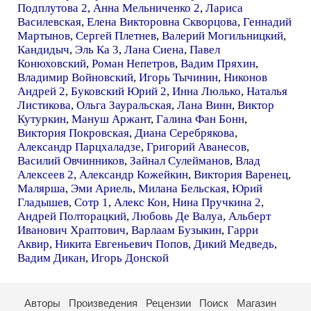
Подплутова 2
,
Анна Мельниченко 2
,
Лариса
Василевская
,
Елена Викторовна Скворцова
,
Геннадий
Мартынов
,
Сергей Плетнев
,
Валерий Могильницкий
,
Кандидыч
,
Эль Ка 3
,
Лана Сиена
,
Павел
Конюховский
,
Роман Непетров
,
Вадим Пряхин
,
Владимир Войновский
,
Игорь Тычинин
,
Никонов
Андрей 2
,
Буковский Юрий 2
,
Инна Люлько
,
Наталья
Листикова
,
Ольга Зауральская
,
Лана Винн
,
Виктор
Кутуркин
,
Мануш Аржант
,
Галина Фан Бонн
,
Виктория Покровская
,
Диана Серебрякова
,
Александр Парцхаладзе
,
Григорий Аванесов
,
Василий Овчинников
,
Зайнал Сулейманов
,
Влад
Алексеев 2
,
Александр Кожейкин
,
Виктория Варенец
,
Малярша
,
Эми Ариель
,
Милана Бельская
,
Юрий
Гладышев
,
Сотр 1
,
Алекс Кон
,
Нина Пручкина 2
,
Андрей Полторацкий
,
Любовь Де Валуа
,
Альберт
Иванович Храптович
,
Варлаам Бузыкин
,
Гарри
Аквир
,
Никита Евгеньевич Попов
,
Дикий Медведь
,
Вадим Дикан
,
Игорь Донской
Авторы
Произведения
Рецензии
Поиск
Магазин