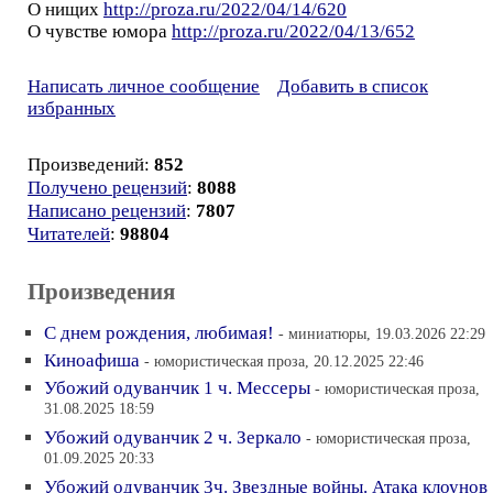
О нищих
http://proza.ru/2022/04/14/620
О чувстве юмора
http://proza.ru/2022/04/13/652
Написать личное сообщение
Добавить в список
избранных
Произведений:
852
Получено рецензий
:
8088
Написано рецензий
:
7807
Читателей
:
98804
Произведения
С днем рождения, любимая!
- миниатюры, 19.03.2026 22:29
Киноафиша
- юмористическая проза, 20.12.2025 22:46
Убожий одуванчик 1 ч. Мессеры
- юмористическая проза,
31.08.2025 18:59
Убожий одуванчик 2 ч. Зеркало
- юмористическая проза,
01.09.2025 20:33
Убожий одуванчик 3ч. Звездные войны. Атака клоунов