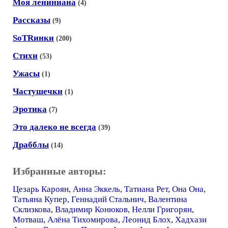
Моя лениниана
(4)
Рассказы
(9)
SoTRинки
(200)
Стихи
(53)
Ужасы
(1)
Частушечки
(1)
Эротика
(7)
Это далеко не всегда
(39)
Драбблы
(14)
Избранные авторы:
Цезарь Кароян
,
Анна Эккель
,
Татиана Рет
,
Она Она
,
Татьяна Купер
,
Геннадий Стальнич
,
Валентина
Склизкова
,
Владимир Конюков
,
Нелли Григорян
,
Мотваш
,
Алёна Тихомирова
,
Леонид Блох
,
Хадхази