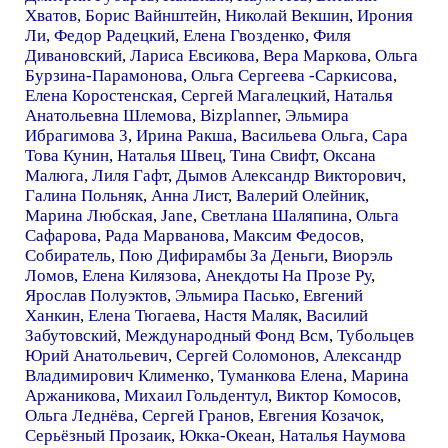
Хватов
,
Борис Вайнштейн
,
Николай Векшин
,
Ирония
Ли
,
Федор Радецкий
,
Елена Гвозденко
,
Филя
Дивановский
,
Лариса Евсикова
,
Вера Маркова
,
Ольга
Бурзина-Парамонова
,
Ольга Сергеева -Саркисова
,
Елена Коростенская
,
Сергей Магалецкий
,
Наталья
Анатольевна Шлемова
,
Bizplanner
,
Эльмира
Ибрагимова 3
,
Ирина Ракша
,
Васильева Ольга
,
Сара
Това Кунин
,
Наталья Швец
,
Тина Свифт
,
Оксана
Малюга
,
Лиля Гафт
,
Дымов Александр Викторович
,
Галина Польняк
,
Анна Лист
,
Валерий Олейник
,
Марина Любская
,
Jane
,
Светлана Шаляпина
,
Ольга
Сафарова
,
Рада Марванова
,
Максим Федосов
,
Собиратель
,
Пою Дифирамбы За Деньги
,
Виорэль
Ломов
,
Елена Килязова
,
Анекдоты На Прозе Ру
,
Ярослав Полуэктов
,
Эльмира Пасько
,
Евгений
Ханкин
,
Елена Тюгаева
,
Настя Маляк
,
Василий
Забутовский
,
Международный Фонд Всм
,
Тубольцев
Юрий Анатольевич
,
Сергей Соломонов
,
Александр
Владимирович Клименко
,
Туманкова Елена
,
Марина
Аржаникова
,
Михаил Гольдентул
,
Виктор Комосов
,
Ольга Леднёва
,
Сергей Гранов
,
Евгения Козачок
,
Серьёзный Прозаик
,
Юкка-Океан
,
Наталья Наумова