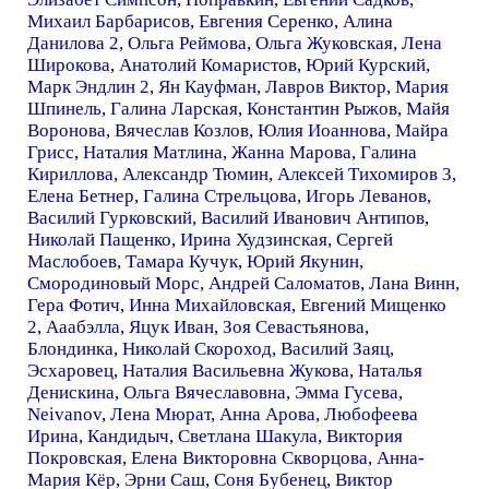
Михаил Барбарисов
,
Евгения Серенко
,
Алина
Данилова 2
,
Ольга Реймова
,
Ольга Жуковская
,
Лена
Широкова
,
Анатолий Комаристов
,
Юрий Курский
,
Марк Эндлин 2
,
Ян Кауфман
,
Лавров Виктор
,
Мария
Шпинель
,
Галина Ларская
,
Константин Рыжов
,
Майя
Воронова
,
Вячеслав Козлов
,
Юлия Иоаннова
,
Майра
Грисс
,
Наталия Матлина
,
Жанна Марова
,
Галина
Кириллова
,
Александр Тюмин
,
Алексей Тихомиров 3
,
Елена Бетнер
,
Галина Стрельцова
,
Игорь Леванов
,
Василий Гурковский
,
Василий Иванович Антипов
,
Николай Пащенко
,
Ирина Худзинская
,
Сергей
Маслобоев
,
Тамара Кучук
,
Юрий Якунин
,
Смородиновый Морс
,
Андрей Саломатов
,
Лана Винн
,
Гера Фотич
,
Инна Михайловская
,
Евгений Мищенко
2
,
Ааабэлла
,
Яцук Иван
,
Зоя Севастьянова
,
Блондинка
,
Николай Скороход
,
Василий Заяц
,
Эсхаровец
,
Наталия Васильевна Жукова
,
Наталья
Денискина
,
Ольга Вячеславовна
,
Эмма Гусева
,
Neivanov
,
Лена Мюрат
,
Анна Арова
,
Любофеева
Ирина
,
Кандидыч
,
Светлана Шакула
,
Виктория
Покровская
,
Елена Викторовна Скворцова
,
Анна-
Мария Кёр
,
Эрни Саш
,
Соня Бубенец
,
Виктор