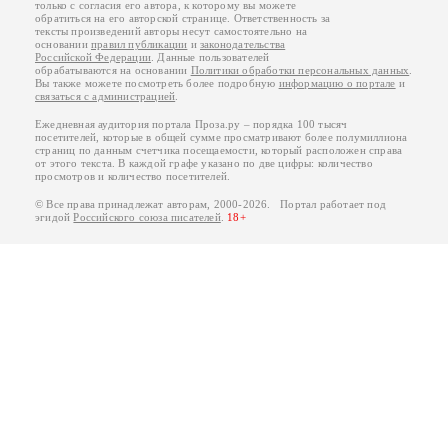
только с согласия его автора, к которому вы можете
обратиться на его авторской странице. Ответственность за
тексты произведений авторы несут самостоятельно на
основании
правил публикации
и
законодательства
Российской Федерации
. Данные пользователей
обрабатываются на основании
Политики обработки персональных данных
.
Вы также можете посмотреть более подробную
информацию о портале
и
связаться с администрацией
.
Ежедневная аудитория портала Проза.ру – порядка 100 тысяч
посетителей, которые в общей сумме просматривают более полумиллиона
страниц по данным счетчика посещаемости, который расположен справа
от этого текста. В каждой графе указано по две цифры: количество
просмотров и количество посетителей.
© Все права принадлежат авторам, 2000-2026. Портал работает под
эгидой
Российского союза писателей
.
18+