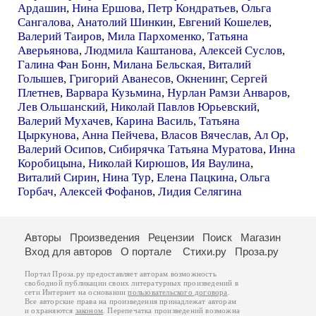
Ардашин
,
Нина Ершова
,
Петр Кондратьев
,
Ольга
Сангалова
,
Анатолий Шинкин
,
Евгений Кошелев
,
Валерий Таиров
,
Мила Пархоменко
,
Татьяна
Аверьянова
,
Людмила Каштанова
,
Алексей Суслов
,
Галина Фан Бонн
,
Милана Бельская
,
Виталий
Голышев
,
Григорий Аванесов
,
Окненинг
,
Сергей
Плетнев
,
Варвара Кузьмина
,
Нурлан Рамзи Анваров
,
Лев Ольшанский
,
Николай Павлов Юрьевский
,
Валерий Мухачев
,
Карина Василь
,
Татьяна
Цыркунова
,
Анна Пейчева
,
Власов Вячеслав
,
Ал Ор
,
Валерий Осипов
,
Сибирячка Татьяна Муратова
,
Инна
Коробицына
,
Николай Кирюшов
,
Ия Ваулина
,
Виталий Сирин
,
Нина Тур
,
Елена Пацкина
,
Ольга
Горбач
,
Алексей Фофанов
,
Лидия Селягина
Авторы
Произведения
Рецензии
Поиск
Магазин
Вход для авторов
О портале
Стихи.ру
Проза.ру
Портал Проза.ру предоставляет авторам возможность
свободной публикации своих литературных произведений в
сети Интернет на основании
пользовательского договора
.
Все авторские права на произведения принадлежат авторам
и охраняются
законом
. Перепечатка произведений возможна