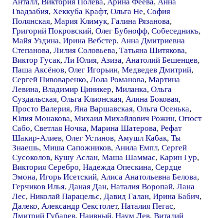
Анталл
,
Виктория Полева
,
Арина Феева
,
Анна
Гвадзабия
,
Хеккуба Крафт
,
Ольга Не
,
София
Полянская
,
Мария Климук
,
Галина Рязанова
,
Григорий Покровский
,
Олег Бубнофф
,
Собеседникъ
,
Майя Уздина
,
Ирина Вебстер
,
Анна Дмитриевна
Степанова
,
Лилия Соловьева
,
Татьяна Шитякова
,
Виктор Гусак
,
Ли Юлия
,
Азиза
,
Анатолий Бешенцев
,
Паша Аксёнов
,
Олег Игорьин
,
Медведев Дмитрий
,
Сергей Пивоваренко
,
Лола Романова
,
Мартина
Левина
,
Владимир Циникер
,
Миланка
,
Ольга
Суздальская
,
Ольга Клионская
,
Алина Боковая
,
Просто Валерия
,
Яна Варшавская
,
Ольга Осенька
,
Юлия Монакова
,
Михаил Михайлович Рожин
,
Огюст
Сабо
,
Светлая Ночка
,
Марина Шатерова
,
Рефат
Шакир-Алиев
,
Олег Устинов
,
Амушл Кабак
,
Ты
Знаешь
,
Миша Сапожников
,
Анила Емпл
,
Сергей
Сусоколов
,
Кушу Аслан
,
Маша Шаммас
,
Карин Гур
,
Виктория Серебро
,
Надежда Опескина
,
Сердце
Эмона
,
Игорь Исетский
,
Алиса Анатольевна Белова
,
Герчиков Илья
,
Даная Дан
,
Наталия Воропай
,
Лана
Лес
,
Николай Парацельс
,
Давид Галан
,
Ирина Бабич
,
Далеко
,
Александр Секстолет
,
Наталия Пегас
,
Дмитрий Губарев
,
Наивный
,
Наум Лев
,
Виталий