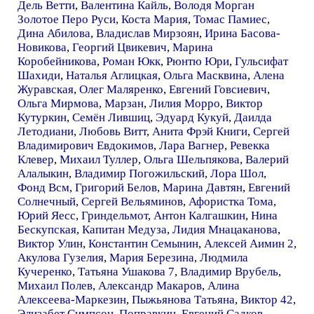
Дель Ветти
,
Валентина Кайль
,
Володя Морган
Золотое Перо Руси
,
Коста Мария
,
Томас Памиес
,
Дина Абилова
,
Владислав Мирзоян
,
Ирина Басова-
Новикова
,
Георгий Цвикевич
,
Марина
Коробейникова
,
Роман Юкк
,
Рюнтю Юри
,
Гульсифат
Шахиди
,
Наталья Аглицкая
,
Ольга Масквина
,
Алена
Журавская
,
Олег Маляренко
,
Евгений Говсиевич
,
Ольга Мирмова
,
Марзан
,
Лилия Морро
,
Виктор
Кутуркин
,
Семён Лившиц
,
Эдуард Кукуй
,
Даилда
Летодиани
,
Любовь Витт
,
Анита Фрэй Книги
,
Сергей
Владимирович Евдокимов
,
Лара Вагнер
,
Ревекка
Клевер
,
Михаил Туллер
,
Ольга Шельпякова
,
Валерий
Алалыкин
,
Владимир Погожильский
,
Лора Шол
,
Фонд Всм
,
Григорий Белов
,
Марина Давтян
,
Евгений
Солнечный
,
Сергей Вельяминов
,
Афористка Тома
,
Юрий Яесс
,
Гриндельмот
,
Антон Калгашкин
,
Нина
Бескупская
,
Капитан Медуза
,
Лидия Мнацаканова
,
Виктор Улин
,
Константин Семынин
,
Алексей Аимин 2
,
Акулова Гузелия
,
Мария Березина
,
Людмила
Кучеренко
,
Татьяна Ушакова 7
,
Владимир Врубель
,
Михаил Полев
,
Александр Макаров
,
Алина
Алексеева-Маркезин
,
Пыжьянова Татьяна
,
Виктор 42
,
Элизабет Симпсон
,
Поправкин
,
Евгений Садков
,