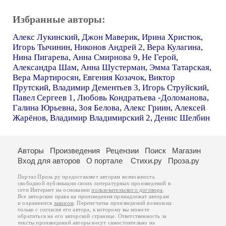
Избранные авторы:
Алекс Лукинский
,
Джон Маверик
,
Ирина Христюк
,
Игорь Тычинин
,
Никонов Андрей 2
,
Вера Кулагина
,
Нина Пигарева
,
Анна Смирнова 9
,
Не Герой
,
Александра Шам
,
Анна Шустерман
,
Эмма Татарская
,
Вера Мартиросян
,
Евгения Козачок
,
Виктор
Прутский
,
Владимир Дементьев 3
,
Игорь Струйский
,
Павел Сергеев 1
,
Любовь Кондратьева -Доломанова
,
Галина Юрьевна
,
Зоя Белова
,
Алекс Гриин
,
Алексей
Жарёнов
,
Владимир Владимирский 2
,
Денис Шелбин
Авторы
Произведения
Рецензии
Поиск
Магазин
Вход для авторов
О портале
Стихи.ру
Проза.ру
Портал Проза.ру предоставляет авторам возможность
свободной публикации своих литературных произведений в
сети Интернет на основании
пользовательского договора
.
Все авторские права на произведения принадлежат авторам
и охраняются
законом
. Перепечатка произведений возможна
только с согласия его автора, к которому вы можете
обратиться на его авторской странице. Ответственность за
тексты произведений авторы несут самостоятельно на