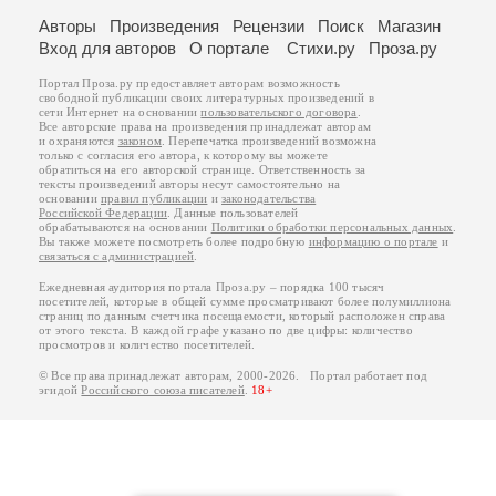
Авторы
Произведения
Рецензии
Поиск
Магазин
Вход для авторов
О портале
Стихи.ру
Проза.ру
Портал Проза.ру предоставляет авторам возможность
свободной публикации своих литературных произведений в
сети Интернет на основании
пользовательского договора
.
Все авторские права на произведения принадлежат авторам
и охраняются
законом
. Перепечатка произведений возможна
только с согласия его автора, к которому вы можете
обратиться на его авторской странице. Ответственность за
тексты произведений авторы несут самостоятельно на
основании
правил публикации
и
законодательства
Российской Федерации
. Данные пользователей
обрабатываются на основании
Политики обработки персональных данных
.
Вы также можете посмотреть более подробную
информацию о портале
и
связаться с администрацией
.
Ежедневная аудитория портала Проза.ру – порядка 100 тысяч
посетителей, которые в общей сумме просматривают более полумиллиона
страниц по данным счетчика посещаемости, который расположен справа
от этого текста. В каждой графе указано по две цифры: количество
просмотров и количество посетителей.
© Все права принадлежат авторам, 2000-2026. Портал работает под
эгидой
Российского союза писателей
.
18+