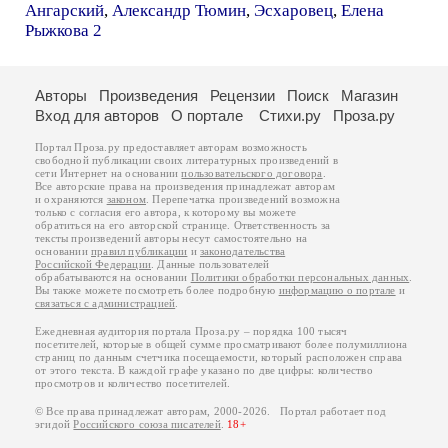
Ангарский
,
Александр Тюмин
,
Эсхаровец
,
Елена
Рыжкова 2
Авторы
Произведения
Рецензии
Поиск
Магазин
Вход для авторов
О портале
Стихи.ру
Проза.ру
Портал Проза.ру предоставляет авторам возможность
свободной публикации своих литературных произведений в
сети Интернет на основании
пользовательского договора
.
Все авторские права на произведения принадлежат авторам
и охраняются
законом
. Перепечатка произведений возможна
только с согласия его автора, к которому вы можете
обратиться на его авторской странице. Ответственность за
тексты произведений авторы несут самостоятельно на
основании
правил публикации
и
законодательства
Российской Федерации
. Данные пользователей
обрабатываются на основании
Политики обработки персональных данных
.
Вы также можете посмотреть более подробную
информацию о портале
и
связаться с администрацией
.
Ежедневная аудитория портала Проза.ру – порядка 100 тысяч
посетителей, которые в общей сумме просматривают более полумиллиона
страниц по данным счетчика посещаемости, который расположен справа
от этого текста. В каждой графе указано по две цифры: количество
просмотров и количество посетителей.
© Все права принадлежат авторам, 2000-2026. Портал работает под
эгидой
Российского союза писателей
.
18+