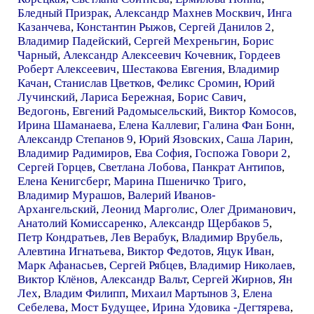
Бледный Призрак
,
Александр Махнев Москвич
,
Инга
Казанчева
,
Константин Рыжов
,
Сергей Данилов 2
,
Владимир Падейский
,
Сергей Мехреньгин
,
Борис
Чарный
,
Александр Алексеевич Кочевник
,
Гордеев
Роберт Алексеевич
,
Шестакова Евгения
,
Владимир
Качан
,
Станислав Цветков
,
Феликс Сромин
,
Юрий
Лучинский
,
Лариса Бережная
,
Борис Савич
,
Ведогонь
,
Евгений Радомысельский
,
Виктор Комосов
,
Ирина Шаманаева
,
Елена Каллевиг
,
Галина Фан Бонн
,
Александр Степанов 9
,
Юрий Язовских
,
Саша Ларин
,
Владимир Радимиров
,
Ева София
,
Госпожа Говори 2
,
Сергей Горцев
,
Светлана Лобова
,
Панкрат Антипов
,
Елена Кенигсберг
,
Марина Пшеничко Триго
,
Владимир Мурашов
,
Валерий Иванов-
Архангельский
,
Леонид Марголис
,
Олег Дриманович
,
Анатолий Комиссаренко
,
Александр Щербаков 5
,
Петр Кондратьев
,
Лев Верабук
,
Владимир Врубель
,
Алевтина Игнатьева
,
Виктор Федотов
,
Яцук Иван
,
Марк Афанасьев
,
Сергей Рябцев
,
Владимир Николаев
,
Виктор Клёнов
,
Александр Вальт
,
Сергей Жирнов
,
Ян
Лех
,
Владим Филипп
,
Михаил Мартынов 3
,
Елена
Себелева
,
Мост Будущее
,
Ирина Удовика -Дегтярева
,