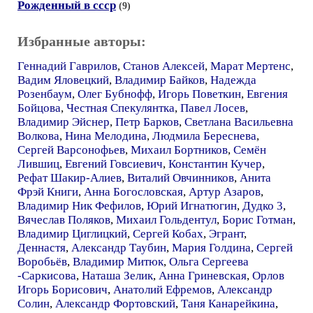
Рожденный в ссср
(9)
Избранные авторы:
Геннадий Гаврилов
,
Станов Алексей
,
Марат Мертенс
,
Вадим Яловецкий
,
Владимир Байков
,
Надежда
Розенбаум
,
Олег Бубнофф
,
Игорь Поветкин
,
Евгения
Бойцова
,
Честная Спекулянтка
,
Павел Лосев
,
Владимир Эйснер
,
Петр Барков
,
Светлана Васильевна
Волкова
,
Нина Мелодина
,
Людмила Береснева
,
Сергей Варсонофьев
,
Михаил Бортников
,
Семён
Лившиц
,
Евгений Говсиевич
,
Константин Кучер
,
Рефат Шакир-Алиев
,
Виталий Овчинников
,
Анита
Фрэй Книги
,
Анна Богословская
,
Артур Азаров
,
Владимир Ник Фефилов
,
Юрий Игнатюгин
,
Дудко 3
,
Вячеслав Поляков
,
Михаил Гольдентул
,
Борис Готман
,
Владимир Циглицкий
,
Сергей Кобах
,
Эгрант
,
Деннастя
,
Александр Таубин
,
Мария Голдина
,
Сергей
Воробьёв
,
Владимир Митюк
,
Ольга Сергеева
-Саркисова
,
Наташа Зелик
,
Анна Гриневская
,
Орлов
Игорь Борисович
,
Анатолий Ефремов
,
Александр
Солин
,
Александр Фортовский
,
Таня Канарейкина
,