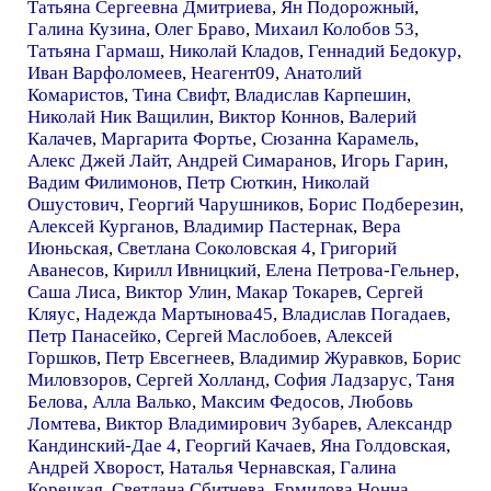
Татьяна Сергеевна Дмитриева
,
Ян Подорожный
,
Галина Кузина
,
Олег Браво
,
Михаил Колобов 53
,
Татьяна Гармаш
,
Николай Кладов
,
Геннадий Бедокур
,
Иван Варфоломеев
,
Неагент09
,
Анатолий
Комаристов
,
Тина Свифт
,
Владислав Карпешин
,
Николай Ник Ващилин
,
Виктор Коннов
,
Валерий
Калачев
,
Маргарита Фортье
,
Сюзанна Карамель
,
Алекс Джей Лайт
,
Андрей Симаранов
,
Игорь Гарин
,
Вадим Филимонов
,
Петр Сюткин
,
Николай
Ошустович
,
Георгий Чарушников
,
Борис Подберезин
,
Алексей Курганов
,
Владимир Пастернак
,
Вера
Июньская
,
Светлана Соколовская 4
,
Григорий
Аванесов
,
Кирилл Ивницкий
,
Елена Петрова-Гельнер
,
Саша Лиса
,
Виктор Улин
,
Макар Токарев
,
Сергей
Кляус
,
Надежда Мартынова45
,
Владислав Погадаев
,
Петр Панасейко
,
Сергей Маслобоев
,
Алексей
Горшков
,
Петр Евсегнеев
,
Владимир Журавков
,
Борис
Миловзоров
,
Сергей Холланд
,
София Ладзарус
,
Таня
Белова
,
Алла Валько
,
Максим Федосов
,
Любовь
Ломтева
,
Виктор Владимирович Зубарев
,
Александр
Кандинский-Дае 4
,
Георгий Качаев
,
Яна Голдовская
,
Андрей Хворост
,
Наталья Чернавская
,
Галина
Корецкая
,
Светлана Сбитнева
,
Ермилова Нонна
,