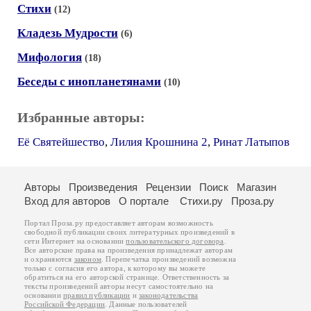
Стихи
(12)
Кладезь Мудрости
(6)
Мифология
(18)
Беседы с инопланетянами
(10)
Избранные авторы:
Её Святейшество
,
Лилия Крошнина 2
,
Ринат Латыпов
Авторы
Произведения
Рецензии
Поиск
Магазин
Вход для авторов
О портале
Стихи.ру
Проза.ру
Портал Проза.ру предоставляет авторам возможность
свободной публикации своих литературных произведений в
сети Интернет на основании
пользовательского договора
.
Все авторские права на произведения принадлежат авторам
и охраняются
законом
. Перепечатка произведений возможна
только с согласия его автора, к которому вы можете
обратиться на его авторской странице. Ответственность за
тексты произведений авторы несут самостоятельно на
основании
правил публикации
и
законодательства
Российской Федерации
. Данные пользователей