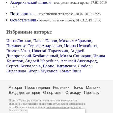
Американский шпион
- юмористическая проза, 27.02.2019
19:59
Поговорили...
- юмористическая проза, 28.02.2019 22:23
Осчастливили
- юмористическая проза, 01.03.2019 17:50
Избранные авторы:
Инна Люлько
,
Павел Панов
,
Михаил Абрамов
,
Пилипенко Сергей Андреевич
,
Нонна Незлобина
,
Виктор Улин
,
Николай Таратухин
,
Андрей
Днепровский-Безбашенный
,
Милла Синиярви
,
Ирина
Христюк
,
Андрей Жеребнев
,
Алексей Аксельрод
,
Сергей Беспалов 4
,
Борис Цыганский
,
Любовь
Кирсанова
,
Игорь Муханов
,
Томас Твин
Авторы
Произведения
Рецензии
Поиск
Магазин
Вход для авторов
О портале
Стихи.ру
Проза.ру
Портал Проза.ру предоставляет авторам возможность
свободной публикации своих литературных произведений в
сети Интернет на основании
пользовательского договора
.
Все авторские права на произведения принадлежат авторам