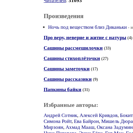
Читателей
:
31093
Произведения
Ночь под веществом близ Диканьки
- 
Про веру, неверие и житие с натуры
(4)
Сашины рассмешилочки
(33)
Сашины стихоплёточки
(27)
Сашины заметочки
(17)
Сашины рассказики
(9)
Папкины байки
(31)
Избранные авторы:
Андрей Сотник
,
Алексей Кривдов
,
Бокит
Симона Ройт
,
Ева Байрон
,
Мишель Дюра
Мирзоян
,
Ахмад Мааш
,
Оксана Задумин