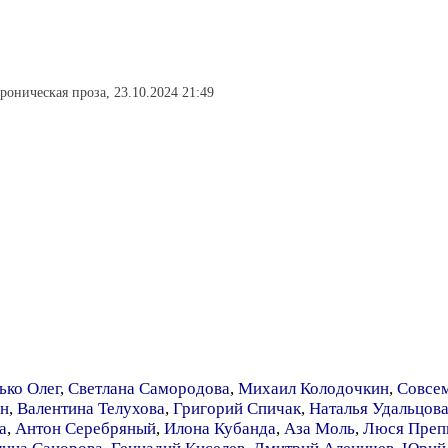
ироническая проза, 23.10.2024 21:49
ько Олег
,
Светлана Самородова
,
Михаил Колодочкин
,
Совсе
н
,
Валентина Телухова
,
Григорий Спичак
,
Наталья Удальцов
а
,
Антон Серебряный
,
Илона Кубанда
,
Аза Моль
,
Люся Преп