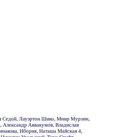
м Седой
,
Лауэртон Шико
,
Мнир Мурзин
,
а
,
Александр Аввакумов
,
Владислав
инакова
,
Ибория
,
Наташа Майская 4
,