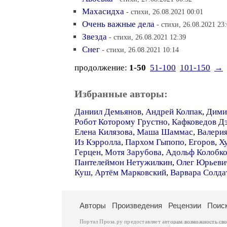
Махасидха
- стихи, 26.08.2021 00:01
Очень важные дела
- стихи, 26.08.2021 23
Звезда
- стихи, 26.08.2021 12:39
Снег
- стихи, 26.08.2021 10:14
продолжение:
1-50
51-100
101-150
→
Избранные авторы:
Даниил Демьянов
,
Андрей Колпак
,
Дими
Робот Которому Грустно
,
Кафковедов Д
Елена Килязова
,
Маша Шаммас
,
Валерия
Из Кэрролла
,
Пархом Гыпопо
,
Егоров
,
Х
Герцен
,
Мотя Зарубова
,
Адольф Колобк
Пантелеймон Нетужилкин
,
Олег Юрьеви
Куш
,
Артём Марковский
,
Варвара Солда
Авторы
Произведения
Рецензии
Поис
Портал Проза.ру предоставляет авторам возможность св