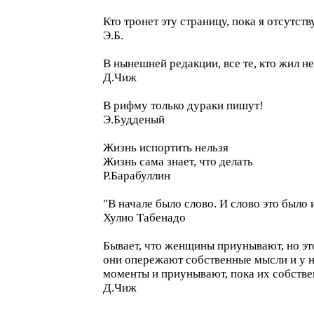
Кто тронет эту страницу, пока я отсутст
Э.Б.
В нынешней редакции, все те, кто жил н
Д.Чиж
В рифму только дураки пишут!
Э.Будденый
Жизнь испортить нельзя
Жизнь сама знает, что делать
Р.Барабуллин
"В начале было слово. И слово это было 
Хулио Табенадо
Бывает, что женщины приунывают, но это 
они опережают собственные мысли и у ни
моменты и приунывают, пока их собственн
Д.Чиж