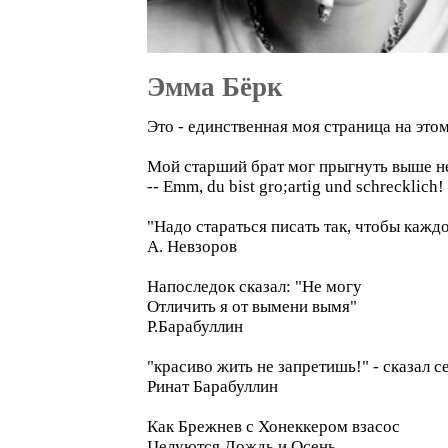
Эмма Бёрк
Это - единственная моя страница на этом
Мой старший брат мог прыгнуть выше неб
-- Emm, du bist gro;artig und schrecklic
"Надо стараться писать так, чтобы кажд
А. Невзоров
Напоследок сказал: "Не могу
Отличить я от вымени вымя"
Р.Барабуллин
"красиво жить не запретишь!" - сказал 
Ринат Барабуллин
Как Брежнев с Хонеккером взасос
Целуются Дождь и Осень