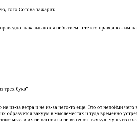
вую, того Сотона зажарит.
еправедно, наказываются небытием, а те кто праведно - им н
из трех букв"
не из-за ветра и не из-за чего-то еще. Это от непойми чего в
х образуется вакуум в мыслеместах и туда временно устремл
ые мысли их не нагонят и не вытеснят всякую чушь из головы