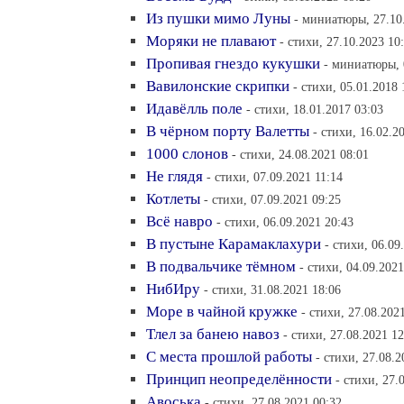
Из пушки мимо Луны
- миниатюры, 27.10
Моряки не плавают
- стихи, 27.10.2023 10
Пропивая гнездо кукушки
- миниатюры, 
Вавилонские скрипки
- стихи, 05.01.2018 
Идавёлль поле
- стихи, 18.01.2017 03:03
В чёрном порту Валетты
- стихи, 16.02.2
1000 слонов
- стихи, 24.08.2021 08:01
Не глядя
- стихи, 07.09.2021 11:14
Котлеты
- стихи, 07.09.2021 09:25
Всё навро
- стихи, 06.09.2021 20:43
В пустыне Карамаклахури
- стихи, 06.09
В подвальчике тёмном
- стихи, 04.09.2021
НибИру
- стихи, 31.08.2021 18:06
Море в чайной кружке
- стихи, 27.08.202
Тлел за банею навоз
- стихи, 27.08.2021 12
С места прошлой работы
- стихи, 27.08.2
Принцип неопределённости
- стихи, 27.
Авоська
- стихи, 27.08.2021 00:32