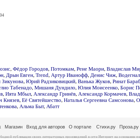
:04
озис
,
Фёдор Городов
,
Потомкам
,
Рене Маори
,
Владислав Ми
эн
,
Дрын Евген
,
Trend
,
Артур Иванофф
,
Денис Чиж
,
Водегнал
 Зикунова
,
Юрий Радзиковицкий
,
Ванька Жуков
,
Ринат Бара
улио Табенадо
,
Мишаня Дундило
,
Юлия Моисеенко
,
Борис П
ов
,
Ията Мбыл
,
Александр Гринёв
,
Александр Кормачев
,
Влад
ч Князев
,
Её Святейшество
,
Наталья Сергеевна Самсонова
,
О
тенкова
,
Альма Быт
,
Абатт
к
Магазин
Вход для авторов
О портале
Стихи.ру
Проза.ру
ободной публикации своих литературных произведений в сети Интернет на основании
по