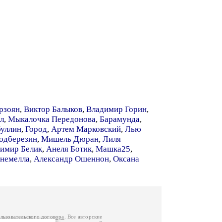
рзоян
,
Виктор Балыков
,
Владимир Горин
,
л
,
Мыкалочка Передонова
,
Барамунда
,
буллин
,
Город
,
Артем Марковский
,
Лью
одберезин
,
Мишель Дюран
,
Лиля
имир Белик
,
Анеля Ботик
,
Машка25
,
немелла
,
Александр Ошеннон
,
Оксана
льзовательского договора
. Все авторские