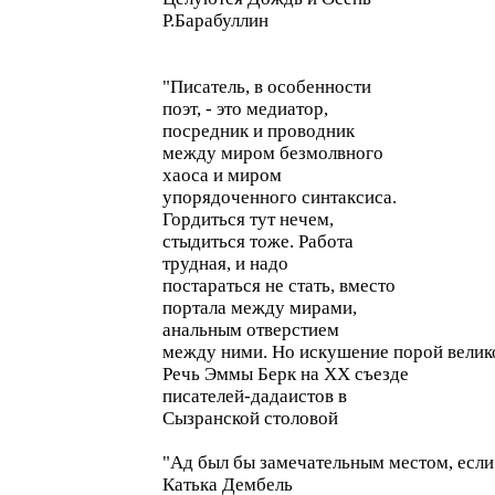
Р.Барабуллин
"Писатель, в особенности
поэт, - это медиатор,
посредник и проводник
между миром безмолвного
хаоса и миром
упорядоченного синтаксиса.
Гордиться тут нечем,
стыдиться тоже. Работа
трудная, и надо
постараться не стать, вместо
портала между мирами,
анальным отверстием
между ними. Но искушение порой велико.
Речь Эммы Берк на XX съезде
писателей-дадаистов в
Сызранской столовой
"Ад был бы замечательным местом, если
Катька Дембель