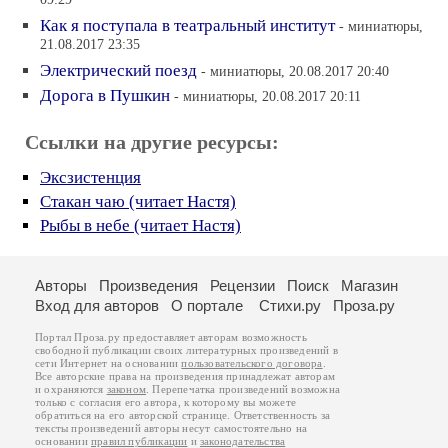
09:29
Как я поступала в театральный институт
- миниатюры,
21.08.2017 23:35
Электрический поезд
- миниатюры, 20.08.2017 20:40
Дорога в Пушкин
- миниатюры, 20.08.2017 20:11
Ссылки на другие ресурсы:
Эксзистенция
Стакан чаю (читает Настя)
Рыбы в небе (читает Настя)
Авторы
Произведения
Рецензии
Поиск
Магазин
Вход для авторов
О портале
Стихи.ру
Проза.ру
Портал Проза.ру предоставляет авторам возможность
свободной публикации своих литературных произведений в
сети Интернет на основании
пользовательского договора
.
Все авторские права на произведения принадлежат авторам
и охраняются
законом
. Перепечатка произведений возможна
только с согласия его автора, к которому вы можете
обратиться на его авторской странице. Ответственность за
тексты произведений авторы несут самостоятельно на
основании
правил публикации
и
законодательства