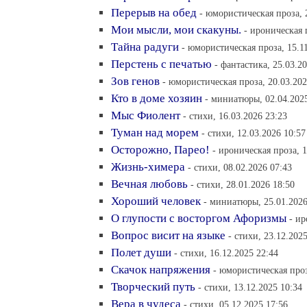
Перерыв на обед
- юмористическая проза, 
Мои мысли, мои скакуны.
- ироническая 
Тайна радуги
- юмористическая проза, 15.1
Перстень с печатью
- фантастика, 25.03.2
Зов генов
- юмористическая проза, 20.03.202
Кто в доме хозяин
- миниатюры, 02.04.202
Мыс Фиолент
- стихи, 16.03.2026 23:23
Туман над морем
- стихи, 12.03.2026 10:57
Осторожно, Парео!
- ироническая проза, 1
Жизнь-химера
- стихи, 08.02.2026 07:43
Вечная любовь
- стихи, 28.01.2026 18:50
Хороший человек
- миниатюры, 25.01.2026
О глупости с восторгом Афоризмы
- ир
Вопрос висит на языке
- стихи, 23.12.202
Полет души
- стихи, 16.12.2025 22:44
Скачок напряжения
- юмористическая проз
Творческий путь
- стихи, 13.12.2025 10:34
Вера в чудеса
- стихи, 05.12.2025 17:56