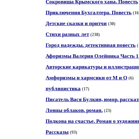
Сокровища Крымского хана. Повесть
Приключения Бухгалтера. Повесть
(16
Детские сказки и притчи
(30)
Стихи разных лет
(238)
Город надежды. детективная повесть
(
Афоризмы Валерия Олейника Часть 1 
Авторские карикатуры и иллюстраци
Амфоризмы и хармсики от М и О
(6)
публицистика
(17)
Писатель Вася Булкин, юмор. расска
Ловцы облаков. роман.
(23)
Подкова на счастье. Роман о художни
Рассказы
(93)