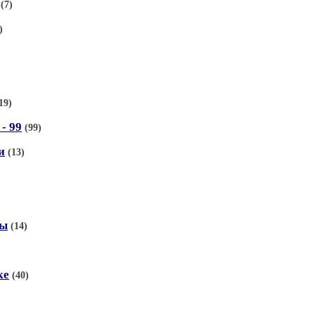
(7)
)
19)
- 99
(99)
и
(13)
зы
(14)
ке
(40)