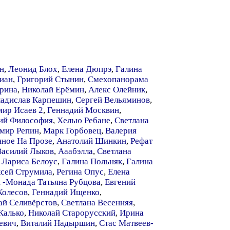
н
,
Леонид Блох
,
Елена Дюпрэ
,
Галина
иан
,
Григорий Стынин
,
Смехопанорама
рина
,
Николай Ерёмин
,
Алекс Олейник
,
адислав Карпешин
,
Сергей Вельяминов
,
ир Исаев 2
,
Геннадий Москвин
,
ий Философия
,
Хелью Ребане
,
Светлана
мир Репин
,
Марк Горбовец
,
Валерия
ное На Прозе
,
Анатолий Шинкин
,
Рефат
Василий Лыков
,
Ааабэлла
,
Светлана
,
Лариса Белоус
,
Галина Польняк
,
Галина
сей Струмила
,
Регина Опус
,
Елена
 -Монада Татьяна Рубцова
,
Евгений
Колесов
,
Геннадий Ищенко
,
ай Селивёрстов
,
Светлана Весенняя
,
Калько
,
Николай Старорусский
,
Ирина
евич
,
Виталий Надыршин
,
Стас Матвеев-