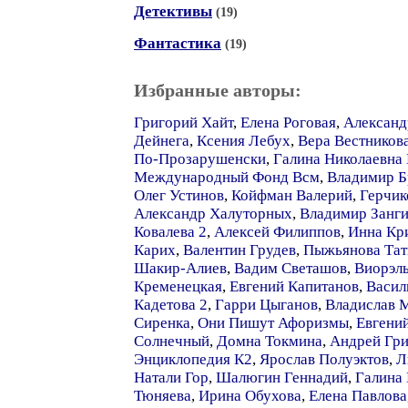
Детективы
(19)
Фантастика
(19)
Избранные авторы:
Григорий Хайт
,
Елена Роговая
,
Александ
Дейнега
,
Ксения Лебух
,
Вера Вестников
По-Прозарушенски
,
Галина Николаевна
Международный Фонд Всм
,
Владимир Б
Олег Устинов
,
Койфман Валерий
,
Герчик
Александр Халуторных
,
Владимир Занги
Ковалева 2
,
Алексей Филиппов
,
Инна Кр
Карих
,
Валентин Грудев
,
Пыжьянова Тат
Шакир-Алиев
,
Вадим Светашов
,
Виорэл
Кременецкая
,
Евгений Капитанов
,
Васил
Кадетова 2
,
Гарри Цыганов
,
Владислав 
Сиренка
,
Они Пишут Афоризмы
,
Евгени
Солнечный
,
Домна Токмина
,
Андрей Гри
Энциклопедия К2
,
Ярослав Полуэктов
,
Л
Натали Гор
,
Шалюгин Геннадий
,
Галина
Тюняева
,
Ирина Обухова
,
Елена Павлова