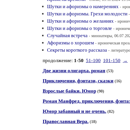
Шутки и афоризмы о намерениях
- иро
Шутки и афоризмы. Грехи молодости
Шутки и афоризмы о желаниях
- иронич
Шутки и афоризмы о торговле
- ирониче
Случайная встреча
- миниатюры, 06.07.20
Афоризмы о хорошем
- ироническая проза
Секреты короткого рассказа
- литератур
продолжение:
1-50
51-100
101-150
→
Две жизни олигарха. роман
(53)
Приключения, фэнтази, сказки
(16)
Взрослые байки. Юмор
(90)
Роман Манфред. приключения, фэнта
Юмор забавный и не очень.
(82)
Православная Вера.
(18)