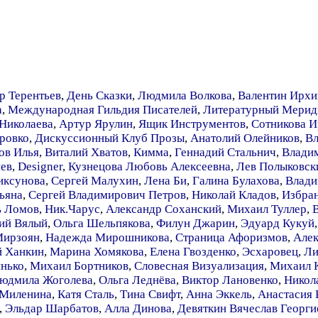
р Терентьев
,
День Сказки
,
Людмила Волкова
,
Валентин Ирхи
а
,
Международная Гильдия Писателей
,
Литературный Мерид
 Николаева
,
Артур Ярулин
,
Ящик Инструментов
,
Сотникова И
ровко
,
Дискуссионный Клуб Прозы
,
Анатолий Олейников
,
Вл
ов Илья
,
Виталий Хватов
,
Кимма
,
Геннадий Стальнич
,
Владим
ев
,
Designer
,
Кузнецова Любовь Алексеевна
,
Лев Полыковск
иксунова
,
Сергей Малухин
,
Лена Би
,
Галина Булахова
,
Влади
ьяна
,
Сергей Владимирович Петров
,
Николай Кладов
,
Избран
ь Ломов
,
Ник.Чарус
,
Александр Соханский
,
Михаил Туллер
,
ий Вялый
,
Ольга Шельпякова
,
Филун Джарин
,
Эдуард Кукуй
Мирзоян
,
Надежда Мирошникова
,
Страница Афоризмов
,
Алек
й Ханкин
,
Марина Хомякова
,
Елена Гвозденко
,
Эсхаровец
,
Ли
нько
,
Михаил Бортников
,
Словесная Визуализация
,
Михаил 
юдмила Жоголева
,
Ольга Леднёва
,
Виктор Лановенко
,
Никол
 Миленина
,
Катя Сталь
,
Тина Свифт
,
Анна Эккель
,
Анастасия 
,
Эльдар Шарбатов
,
Алла Динова
,
Девяткин Вячеслав Георги