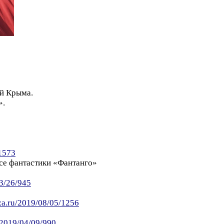
й Крыма.
».
/1573
рсе фантастики «Фантанго»
03/26/945
za.ru/2019/08/05/1256
/2019/04/09/990