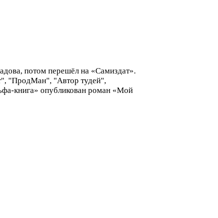
Садова, потом перешёл на «Самиздат».
", "ПродМан", "Автор тудей",
льфа-книга» опубликован роман «Мой