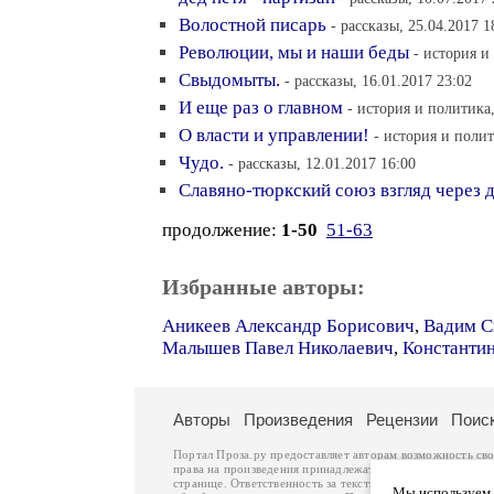
Волостной писарь
- рассказы, 25.04.2017 1
Революции, мы и наши беды
- история и
Свыдомыты.
- рассказы, 16.01.2017 23:02
И еще раз о главном
- история и политика,
О власти и управлении!
- история и полит
Чудо.
- рассказы, 12.01.2017 16:00
Славяно-тюркский союз взгляд через 
продолжение:
1-50
51-63
Избранные авторы:
Аникеев Александр Борисович
,
Вадим С
Малышев Павел Николаевич
,
Константи
Авторы
Произведения
Рецензии
Поис
Портал Проза.ру предоставляет авторам возможность св
права на произведения принадлежат авторам и охраняют
странице. Ответственность за тексты произведений авто
Мы используем ф