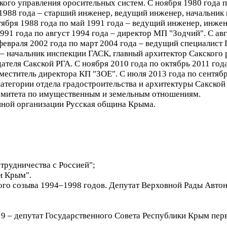
ого управления оросительных систем. С ноября 1980 года п
 1988 года – старший инженер, ведущий инженер, начальник
ября 1988 года по май 1991 года – ведущий инженер, инжен
991 года по август 1994 года – директор МП "Зодчий". С авг
февраля 2002 года по март 2004 года – ведущий специалист
 – начальник инспекции ГАСК, главный архитектор Сакского 
ателя Сакской РГА. С ноября 2010 года по октябрь 2011 год
аместитель директора КП "ЗОЕ". С июля 2013 года по сентябр
категории отдела градостроительства и архитектуры Сакской
Комитета по имущественным и земельным отношениям.
нной организации Русская община Крыма.
отрудничества с Россией";
и Крым".
ого созыва 1994–1998 годов. Депутат Верховной Рады Авто
19 – депутат Государственного Совета Республики Крым пер