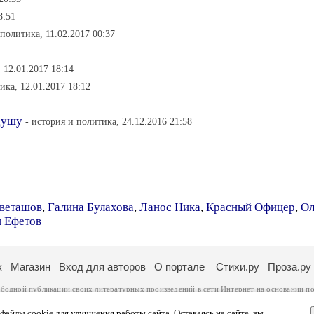
8:51
 политика, 11.02.2017 00:37
 12.01.2017 18:14
ика, 12.01.2017 18:12
душу
- история и политика, 24.12.2016 21:58
веташов
,
Галина Булахова
,
Ланос Ника
,
Красный Офицер
,
Ол
н Ефетов
к
Магазин
Вход для авторов
О портале
Стихи.ру
Проза.ру
ободной публикации своих литературных произведений в сети Интернет на основании
по
ся
законом
. Перепечатка произведений возможна только с согласия его автора, к котором
ры несут самостоятельно на основании
правил публикации
и
законодательства Российско
айлы cookie для улучшения работы сайта. Оставаясь на сайте, вы