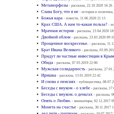
Метаморфозы
- рассказы, 22.10.2020 16:26
Слава Богу, что я не
- история и политика,
Божья кара
- повести, 11.06.2020 21:13
Крах США. А нам то-какая польза?
- и
Мрачная история
- рассказы, 23.04.2020 18
Двойной облом
- рассказы, 23.03.2020 09:1
Прощенное воскресенье.
- рассказы, 11.1
Брат Ивана Великого
- рассказы, 03.09.20
Придут ли частные инвестиции в Кры
Обида
- рассказы, 07.03.2019 22:00
Мужская солидарность
- рассказы, 27.01.
Иришка
- рассказы, 13.01.2019 22:42
И снова о пенсиях
- публицистика, 08.07.2
Беседы с внуком - о хлебе
- рассказы, 17
Беседы с внуком. о деньгах
- рассказы, 0
Опять о Любви.
- миниатюры, 02.12.2017 0
Монета на счастье
- рассказы, 30.11.2017 1
дед петя - партизан
- рассказы, 10.07.2017 