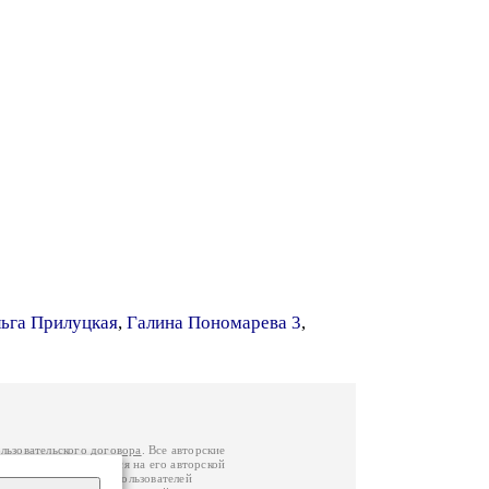
ьга Прилуцкая
,
Галина Пономарева 3
,
льзовательского договора
. Все авторские
у вы можете обратиться на его авторской
й Федерации
. Данные пользователей