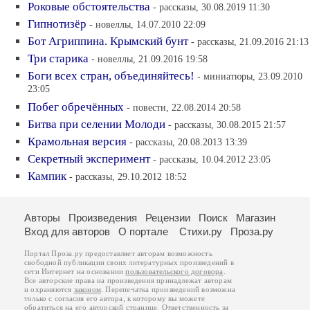
Роковые обстоятельства
- рассказы, 30.08.2019 11:30
Гипнотизёр
- новеллы, 14.07.2010 22:09
Бот Агриппина. Крымский бунт
- рассказы, 21.09.2016 21:13
Три старика
- новеллы, 21.09.2016 19:58
Боги всех стран, объединяйтесь!
- миниатюры, 23.09.2010
23:05
Побег обречённых
- повести, 22.08.2014 20:58
Битва при селении Молоди
- рассказы, 30.08.2015 21:57
Крамольная версия
- рассказы, 20.08.2013 13:39
Секретный эксперимент
- рассказы, 10.04.2012 23:05
Кампик
- рассказы, 29.10.2012 18:52
Авторы
Произведения
Рецензии
Поиск
Магазин
Вход для авторов
О портале
Стихи.ру
Проза.ру
Портал Проза.ру предоставляет авторам возможность
свободной публикации своих литературных произведений в
сети Интернет на основании
пользовательского договора
.
Все авторские права на произведения принадлежат авторам
и охраняются
законом
. Перепечатка произведений возможна
только с согласия его автора, к которому вы можете
обратиться на его авторской странице. Ответственность за