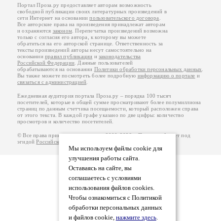
Портал Проза.ру предоставляет авторам возможность
свободной публикации своих литературных произведений в
сети Интернет на основании
пользовательского договора
.
Все авторские права на произведения принадлежат авторам
и охраняются
законом
. Перепечатка произведений возможна
только с согласия его автора, к которому вы можете
обратиться на его авторской странице. Ответственность за
тексты произведений авторы несут самостоятельно на
основании
правил публикации
и
законодательства
Российской Федерации
. Данные пользователей
обрабатываются на основании
Политики обработки персональных данных
.
Вы также можете посмотреть более подробную
информацию о портале
и
связаться с администрацией
.
Ежедневная аудитория портала Проза.ру – порядка 100 тысяч
посетителей, которые в общей сумме просматривают более полумиллиона
страниц по данным счетчика посещаемости, который расположен справа
от этого текста. В каждой графе указано по две цифры: количество
просмотров и количество посетителей.
© Все права принадлежат авторам, 2000-2026. Портал работает под
эгидой
Российского союза писателей
.
18+
Мы используем файлы cookie для
улучшения работы сайта.
Оставаясь на сайте, вы
соглашаетесь с условиями
использования файлов cookies.
Чтобы ознакомиться с Политикой
обработки персональных данных
и файлов cookie,
нажмите здесь
.