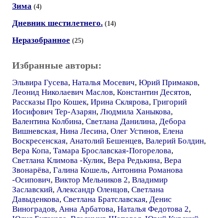
Зима
(4)
Дневник шестилетнего.
(14)
Неразобранное
(25)
Избранные авторы:
Эльвира Гусева
,
Наталья Мосевич
,
Юрий Примаков
,
Леонид Николаевич Маслов
,
Константин Десятов
,
Рассказы Про Кошек
,
Ирина Склярова
,
Григорий
Иосифович Тер-Азарян
,
Людмила Ханыкова
,
Валентина Колбина
,
Светлана Данилина
,
Дебора
Вишневская
,
Нина Лесина
,
Олег Устинов
,
Елена
Воскресенская
,
Анатолий Бешенцев
,
Валерий Болдин
,
Вера Копа
,
Тамара Брославская-Погорелова
,
Светлана Климова -Кулик
,
Вера Редькина
,
Вера
Звонарёва
,
Галина Кошель
,
Антонина Романова
-Осипович
,
Виктор Мельников 2
,
Владимир
Заславский
,
Александр Оленцов
,
Светлана
Давыденкова
,
Светлана Братславская
,
Денис
Виноградов
,
Анна Арбатова
,
Наталья Федотова 2
,