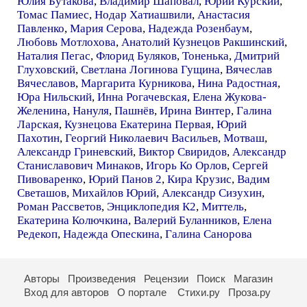
Юлия Бутакова
,
Владимир Шаповал
,
Юрий Курский
,
Томас Памиес
,
Нодар Хатиашвили
,
Анастасия
Павленко
,
Мария Серова
,
Надежда Розенбаум
,
Любовь Мотлохова
,
Анатолий Кузнецов Ракшинский
,
Наталия Пегас
,
Флорид Буляков
,
Тоненька
,
Дмитрий
Глуховский
,
Светлана Логинова Гущина
,
Вячеслав
Вячеславов
,
Маргарита Курникова
,
Нина Радостная
,
Юра Нильский
,
Инна Рогачевская
,
Елена Жукова-
Желенина
,
Нануля
,
Пашнёв
,
Ирина Винтер
,
Галина
Ларская
,
Кузнецова Екатерина Первая
,
Юрий
Пахотин
,
Георгий Николаевич Васильев
,
Мотваш
,
Александр Гриневский
,
Виктор Свиридов
,
Александр
Станиславович Минаков
,
Игорь Ко Орлов
,
Сергей
Пивоваренко
,
Юрий Панов 2
,
Кира Крузис
,
Вадим
Светашов
,
Михайлов Юрий
,
Александр Сизухин
,
Роман Рассветов
,
Энциклопедия К2
,
Миттель
,
Екатерина Колючкина
,
Валерий Буланников
,
Елена
Редекоп
,
Надежда Опескина
,
Галина Санорова
Авторы
Произведения
Рецензии
Поиск
Магазин
Вход для авторов
О портале
Стихи.ру
Проза.ру