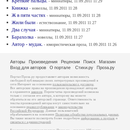
Крепкие пальцы.
- миниатюры, 11.09.2011 11:29
Книжка
- новеллы, 11.09.2011 11:28
Ж в пяти частях
- миниатюры, 11.09.2011 11:28
Жили были
- естествознание, 11.09.2011 11:27
Два случая
- миниатюры, 11.09.2011 11:27
Барахолка
- новеллы, 11.09.2011 11:27
Автор - мудак.
- юмористическая проза, 11.09.2011 11:26
Авторы
Произведения
Рецензии
Поиск
Магазин
Вход для авторов
О портале
Стихи.ру
Проза.ру
Портал Проза.ру предоставляет авторам возможность
свободной публикации своих литературных произведений в
сети Интернет на основании
пользовательского договора
.
Все авторские права на произведения принадлежат авторам
и охраняются
законом
. Перепечатка произведений возможна
только с согласия его автора, к которому вы можете
обратиться на его авторской странице. Ответственность за
тексты произведений авторы несут самостоятельно на
основании
правил публикации
и
законодательства
Российской Федерации
. Данные пользователей
обрабатываются на основании
Политики обработки персональных данных
.
Вы также можете посмотреть более подробную
информацию о портале
и
связаться с администрацией
.