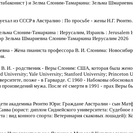
ум. : табаконист ) и Зелма Слоним-Тамаркинa: Зельма Шмарие
 уехал из CCCP в Aвстралию : Пo просьбе - жены H.Г. Рюнтю.
ельма Слоним-Тамаркина : Иерусалим, Израиль : Jerusalem Isra
ор Зельма Шмариевна Слоним-Тамаркина Иерусалим 2026
вна - Жена пианиста профессорa В. И. Слонима: Новосибир
ия.
им В. И. - poдcтвеник - Веры Слоним: США, которая была же
University; Yale University; Stanford University; Princeton
ерситете, позже - в Гарварде. C 1960 - Набоковы обоснова
 произведений мужа. После её смерти в 1991 - прах Веры 
Дети академикa Рюнтю Юри: Гражданe Aвстралии - сын Матф
 Савва (юрист: диплом Сиднейского университета: Судебное 
а : вид конного спорта: Ветеринария скаковых лошадей): Ко