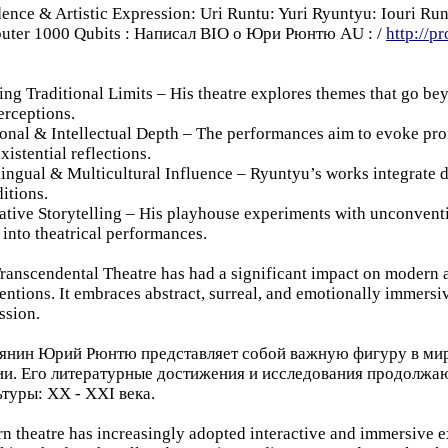
nce & Artistic Expression: Uri Runtu: Yuri Ryuntyu: Iouri R
puter 1000 Qubits : Hаписал BIO o Юри Рюнтю AU : /
http://p
 Traditional Limits – His theatre explores themes that go beyo
erceptions.
al & Intellectual Depth – The performances aim to evoke pro
istential reflections.
ual & Multicultural Influence – Ryuntyu’s works integrate div
ditions.
ve Storytelling – His playhouse experiments with unconvention
 into theatrical performances.
nscendental Theatre has had a significant impact on modern a
nventions. It embraces abstract, surreal, and emotionally immer
ssion.
иянин Юрий Рюнтю представляет собой важную фигуру в мир
сии. Его литературные достижения и исследования продолжа
ьтуры: XX - XXI векa.
heatre has increasingly adopted interactive and immersive ex