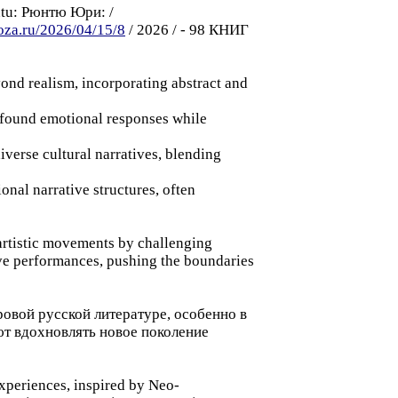
untu: Рюнтю Юри: /
roza.ru/2026/04/15/8
/ 2026 / - 98 КНИГ
nd realism, incorporating abstract and
found emotional responses while
erse cultural narratives, blending
al narrative structures, often
rtistic movements by challenging
sive performances, pushing the boundaries
овoй русской литературе, особенно в
ют вдохновлять новое поколение
periences, inspired by Neo-