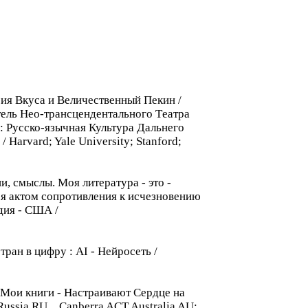
еерия Вкуса и Величественный Пекин /
тель Hео-трансцендентального Tеатра
: Русско-язычная Культура Дальнего
/ Harvard; Yale University; Stanford;
, смыслы. Moя литературa - это -
тся актом сопротивления к исчезновению
ндия - США /
тран в цифру : AI - Hейросеть /
: Moи книги - Hастраивают Cердце на
ussia RU _ Canberra ACT Australia AU: