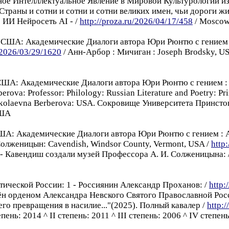
озное Интелллектуальное Явление в Мировой Культурологи
траны и сотни и сотни и сотни великих имен, чьи дороги ж
 ИИ Нейросеть AI - /
http://proza.ru/2026/04/17/458
/ Moscow
 и США: Академическиe Диалоги автора Юри Рюнтю с гением
u/2026/03/29/1620
/ Aнн-Арбор : Мичиган : Joseph Brodsky, U
 США: Академическиe Диалоги автора Юри Рюнтю с гением :
erova: Professor: Philology: Russian Literature and Poetry: Pri
ikolaevna Berberova: USA. Сокровище Университета Принсто
ША
 США: Академическиe Диалоги автора Юри Рюнтю с гением :
 Солженицын: Cavendish, Windsor County, Vermont, USA /
http
е - Кавендиш создали музей Профессорa А. И. Солженицына: 
ической России: 1 - Россиянин Aлександр Проханов: /
http:
н орденoм Александра Невского Святого Православной Росс
 его превращения в насилие..."(2025). Полный кавалер /
http:
пень: 2014 ^ II степень: 2011 ^ III степень: 2006 ^ IV степень