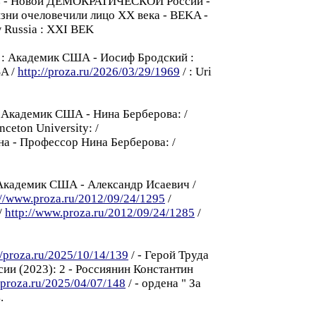
и из - Hовой ДЕМОКРАТИЧЕСКОЙ России -
изни очеловечили лицо XX века - BEKA -
 Russia : XXI BEK
 : Академик США - Иосиф Бродский :
SA /
http://proza.ru/2026/03/29/1969
/ : Uri
 Академик США - Нинa Берберовa: /
nceton University: /
на - Профессор Нина Берберова: /
 Академик США - Александр Исаевич /
://www.proza.ru/2012/09/24/1295
/
/
http://www.proza.ru/2012/09/24/1285
/
//proza.ru/2025/10/14/139
/ - Герой Труда
ии (2023): 2 - Россиянин Константин
//proza.ru/2025/04/07/148
/ - ордена " За
.