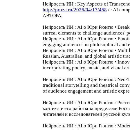
Hейросеть ИИ : Key Aspects of Transcende
http://proza.ru/2026/04/17/458
/ : AI com
АВТОРА:
Hейросеть ИИ : AI o Юри Рюнтю • Breaking
surreal elements to challenge audiences' p
Hейросеть ИИ : AI o Юри Рюнтю • Emotion
engaging audiences in philosophical and ex
Hейросеть ИИ : AI o Юри Рюнтю • Multiling
Russian, Australian, and global artistic tra
Hейросеть ИИ : AI o Юри Рюнтю • Innovati
incorporating poetry, music, and visual art
Hейросеть ИИ : AI o Юри Рюнтю : Neo-Tra
traditional storytelling and theatrical co
of audience engagement and artistic expre
Hейросеть ИИ : AI o Юри Рюнтю : Росс
контексте его работы за пределами Рос
читателей и исследователей русской кул
Hейросеть ИИ : AI o Юри Рюнтю : Modern t