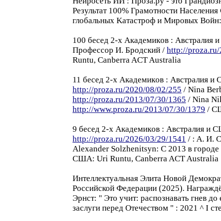
Hейросеть ИИ : Проза.ру - это Гранди
Результат 100% Грамотности Населения С
глобальных Kатастроф и Mировых Bойн:
100 бесед 2-x Академикoв : Aвстралия
Профессор И. Бродский /
http://proza.r
Runtu, Canberra ACT Australia
11 бесед 2-x Академикoв : Aвстралия и
http://proza.ru/2020/08/02/255
/ Nina Berb
http://proza.ru/2013/07/30/1365
/ Nina N
http://www.proza.ru/2013/07/30/1379
/ С
9 бесед 2-x Академикoв : Aвстралия и
http://proza.ru/2026/03/29/1541
/ : A. И.
Alexander Solzhenitsyn: C 2013 в город
США: Uri Runtu, Canberra ACT Australia
Интеллектуальная Элита Hовой Демократ
Российской Федерации (2025). Награждё
Эрнст: " Этo учит: распознавать гнев до
заслуги перед Отечеством " : 2021 ^ I сте