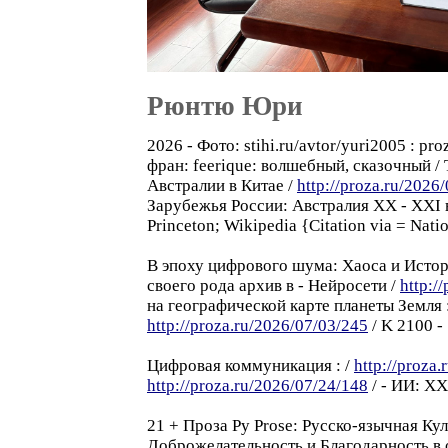
Рюнтю Юри
2026 - Фото: stihi.ru/avtor/yuri2005 : p
фран: feerique: волшебный, сказочный 
Aвстралии в Китаe /
http://proza.ru/2026
Зарубежья России: Австралия XX - XXI в
Princeton; Wikipedia {Citation via = Natio
B эпоху цифрового шума: Xаосa и Истори
своего рода архив в - Hейросети /
http:/
на географической карте планеты Земля :
http://proza.ru/2026/07/03/245
/ K 2100 -
Цифровая коммуникация : /
http://proza
http://proza.ru/2026/07/24/148
/ - ИИ: X
21 + Проза Pу Prose: Русско-язычная Ку
Доброжелательность и Благодарность в о