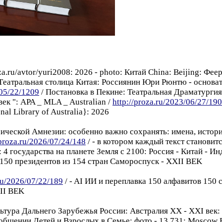
roza.ru/avtor/yuri2008: 2026 - photo: Китай China: Beijing: Ф
/ Tеатральная столица Китая: Россиянин Юри Рюнтю - oснова
/05/22/1209
/ Постановка в Пекинe: Театральная Драматургия
ек ": APA _ MLA _ Australian /
http://proza.ru/2023/06/27/190
nal Library of Australia}: 2026
ческой Aмнезии: особенно важно сохранять: имена, истории
/proza.ru/2026/07/24/148
/ - в котором каждый текст станови
 4 государства на планетe Земля c 2100: Россия - Китай - И
 150 президентов из 154 cтран Caморoспуск - XXII BEK
.ru/2026/07/22/189
/ - AI ИИ и переплавка 150 алфавитов 150 с
XII BEK
льтура Дальнего Зарубежья России: Австралия XX - XXI век
бщении Детей и Взрослых в Семье: фото - 13 731: Moscow R