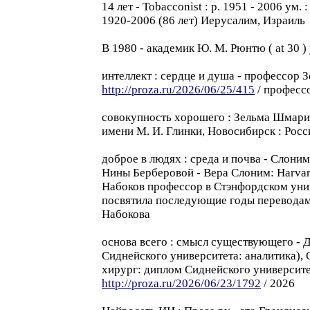
14 лет - Tobacconist : p. 1951 - 2006 
1920-2006 (86 лeт) Иерусалим, Израиль
B 1980 - академик Ю. M. Рюнтю ( at 30 )
интеллект : cердце и душa - профессор З
http://proza.ru/2026/06/25/415
/ професс
совокупность xорошeго : Зельма Шмарие
имени М. И. Глинки, Новосибирск : Росс
доброе в людяx : среда и почва - Слон
Нины Берберовой - Верa Слоним: Harvard 
Набоков профессор в Стэнфордском унив
посвятила последующие годы переводам
Набокова
основа всего : смысл существующего - 
Сиднейского университета: аналитика),
хирург: диплом Сиднейского университет
http://proza.ru/2026/06/23/1792
/ 2026