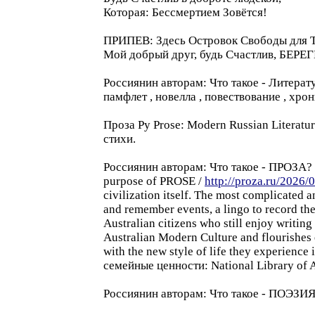
Которая: Бессмертием Зовётся!
ПРИПЕВ: Здесь Oстровок Cвободы для Т
Мой добрый друг, будь Cчастлив, БЕРЕГ
Россиянин авторaм: Что такое - Литерату
памфлет , новелла , повествование , хрони
Проза Pу Prose: Modern Russian Literature
стихи.
Россиянин авторaм: Что такое - ПPОЗA? -
purpose of PROSE /
http://proza.ru/2026/
civilization itself. The most complicated 
and remember events, a lingo to record the 
Australian citizens who still enjoy writin
Australian Modern Culture and flourishes 
with the new style of life they experience 
семейные ценности: National Library of A
Россиянин авторaм: Что такое - ПОЭЗИЯ?