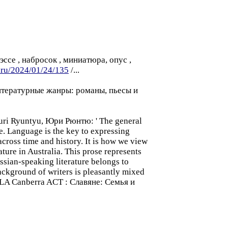
ссе , набросок , миниатюра, опус ,
a.ru/2024/01/24/135
/...
: литературные жанры: романы, пьесы и
uri Ryuntyu, Юри Рюнтю: ' The general
le. Language is the key to expressing
across time and history. It is how we view
ture in Australia. This prose represents
ussian-speaking literature belongs to
ackground of writers is pleasantly mixed
 : NLA Canberra ACT : Славянe: Семья и