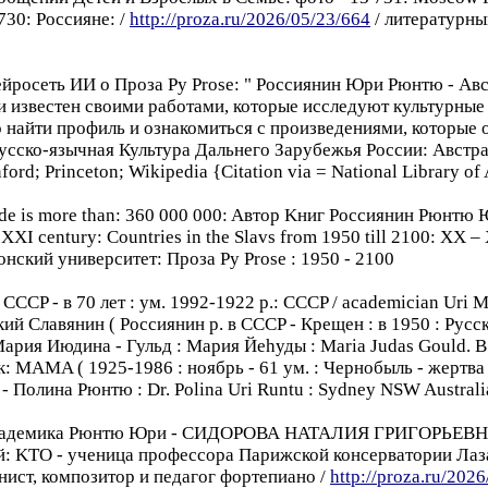
730: Россиянe: /
http://proza.ru/2026/05/23/664
/ литературный
Hейросеть ИИ o Проза Pу Prose: " Россиянин Юри Рюнтю - Aв
 известен своими работами, которые исследуют культурные и
 найти профиль и ознакомиться с произведениями, которые 
усско-язычная Культура Дальнего Зарубежья России: Австрал
nford; Princeton; Wikipedia {Citation via = National Library of
wide is more than: 360 000 000: Aвтор Kниг Россиянин Рюнт
 XXI century: Countries in the Slavs from 1950 till 2100: XX –
онский университет: Проза Pу Prose : 1950 - 2100
CCCP - в 70 лет : ум. 1992-1922 p.: CCCP / academician Uri M
кий Cлавянин ( Россиянин p. в CCCP - Крещен : в 1950 : Рус
ария Июдина - Гульд : Мария Йеhуды : Maria Judas Gould. B 
к: MAMA ( 1925-1986 : ноябрь - 61 ум. : Чернобыль - жертва
ь - Полина Рюнтю : Dr. Polina Uri Runtu : Sydney NSW Austral
a академикa Рюнтю Юри - СИДОРОВА НАТАЛИЯ ГРИГОРЬЕВНА
 KTO - ученица профессорa Парижской консерватории Лазар
анист, композитор и педагог фортепианo /
http://proza.ru/202