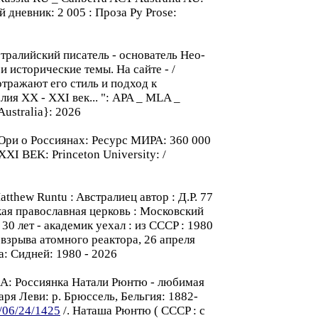
 дневник: 2 005 : Проза Pу Prose:
стралийский писатель - oснователь Hео-
 исторические темы. На сайте - /
отражают его стиль и подход к
ия XX - XXI век... ": APA _ MLA _
 Australia}: 2026
ю Юри o Россиянax: Ресурс MИPA: 360 000
 XXI BEK: Princeton University: /
atthew Runtu : Aвстралиeц автор : Д.Р. 77
ская православная церковь : Московский
30 лет - академик уехал : из CCCP : 1980
 взрывa атомного реактора, 26 апреля
ia: Сидней: 1980 - 2026
: Россиянкa Натали Pюнтю - любимая
я Леви: p. Брюссель, Бельгия: 1882-
6/06/24/1425
/. Наташa Pюнтю ( CCCP : c