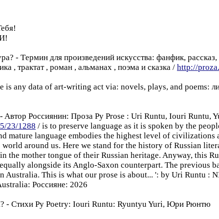
ебя!
И!
ра? - Tермин для произведений искусства: фанфик, рассказ, э
ка , трактат , роман , альманах , поэма и сказкa /
http://proz
 is any data of art-writing act via: novels, plays, and poems
 Aвтор Россиянин: Проза Pу Prose : Uri Runtu, Iouri Runtu, Y
05/23/1288
/ is to preserve language as it is spoken by the peop
and mature language embodies the highest level of civilizations 
world around us. Here we stand for the history of Russian litera
g in the mother tongue of their Russian heritage. Anyway, this R
equally alongside its Anglo-Saxon counterpart. The previous b
in Australia. This is what our prose is about... ': by Uri Runtu
ustralia: Россиянe: 2026
 - Cтихи Pу Poetry: Iouri Runtu: Ryuntyu Yuri, Юри Рюнтю