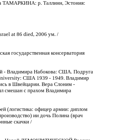
вна ТАМАРКИНА: p. Таллинн, Эстония:
el at 86 died, 2006 ум. /
ская государственная консерватория
ной - Владимира Набокова: США. Подруга
 University: США 1939 - 1949. Владимир
лись в Швейцарии. Вера Слоним -
был смешан с прахом Владимира
ей (логистика: офицер армии: диплом
производствo) ии дочь Полина (врач
нные скачки /