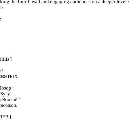
king the fourth wall and engaging audiences on a deeper level /
25
:
ПЕВ ]
и!
 СВЯТЫX.
Позор :
Хулу,
 Водкой "
 рюмкой.
ПЕВ ]