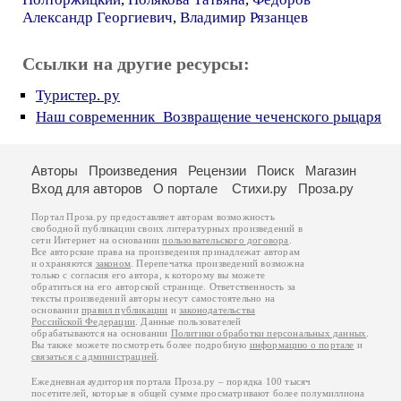
Александр Георгиевич
,
Владимир Рязанцев
Ссылки на другие ресурсы:
Туристер. ру
Наш современник_Возвращение чеченского рыцаря
Авторы
Произведения
Рецензии
Поиск
Магазин
Вход для авторов
О портале
Стихи.ру
Проза.ру
Портал Проза.ру предоставляет авторам возможность
свободной публикации своих литературных произведений в
сети Интернет на основании
пользовательского договора
.
Все авторские права на произведения принадлежат авторам
и охраняются
законом
. Перепечатка произведений возможна
только с согласия его автора, к которому вы можете
обратиться на его авторской странице. Ответственность за
тексты произведений авторы несут самостоятельно на
основании
правил публикации
и
законодательства
Российской Федерации
. Данные пользователей
обрабатываются на основании
Политики обработки персональных данных
.
Вы также можете посмотреть более подробную
информацию о портале
и
связаться с администрацией
.
Ежедневная аудитория портала Проза.ру – порядка 100 тысяч
посетителей, которые в общей сумме просматривают более полумиллиона