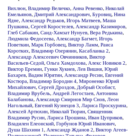
Вихлюн
,
Владимир Величко
,
Анна Ревенко
,
Николай
Емельянов
,
Дмитрий Александрович
,
Буровиц
,
Нина
Ядне
,
Александр Редьков
,
Игорь Матвеев
,
Маша
Пушкина
,
Сергей Коростелев
,
Александр Казимиров
,
Глеб Сабакин
,
Саид-Хамзат Нунуев
,
Вера Редькина
,
Людмила Федосеева
,
Александр Багмет
,
Игорь
Поветкин
,
Марк Горбовец
,
Виктор Ламм
,
Раиса
Коротких
,
Владимир Озерянин
,
Касабланка 2
,
Александр Алексеевич Овчинников
,
Виктор
Васильев-Седой
,
Ольга Хамдохова
,
Алекс Новиков 2
,
Виктор Еремин
,
Гунки Хукиев
,
Лев Вишня
,
Юрий
Бахарев
,
Вадим Юрятин
,
Александр Ресин
,
Евгений
Костюра
,
Владимир Бородин 4
,
Мироненко Юрий
Михайлович
,
Сергей Дроздов
,
Добрый Особист
,
Владимир Врубель
,
Андрей Легостаев
,
Антонина
Балабанова
,
Александр Смирнов Мир Снов
,
Леон
Нагольный
,
Евгений Кузнецов 3
,
Лариса Проскурина
,
Алексей Артюхин
,
Николай Тюрин
,
Священник
Владимир Русин
,
Лариса Прошина
,
Иван Цуприков
,
Владилен Елеонский
,
Горбунов Юрий Иванович
,
Душа Шахини 1
,
Александр Жданов 2
,
Виктор Агеев-
Полторжицкий
,
Полякова Татьяна
,
Федоров