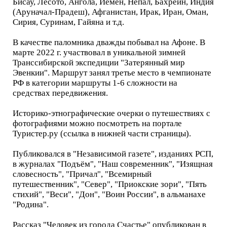
Бисау, Лесото, Ангола, Йемен, Непал, Бахрейн, Индия
(Аруначал-Прадеш), Афганистан, Ирак, Иран, Оман,
Сирия, Суринам, Гайяна и т.д.
В качестве паломника дважды побывал на Афоне. В
марте 2022 г. участвовал в уникальной зимней
Транссибирской экспедиции "Затерянный мир
Эвенкии". Маршрут занял третье место в чемпионате
РФ в категории маршруты 1-6 сложности на
средствах передвижения.
Историко-этнографические очерки о путешествиях с
фотографиями можно посмотреть на портале
Туристер.ру (ссылка в нижней части страницы).
Публиковался в "Независимой газете", изданиях РСП,
в журналах "Подъём", "Наш современник", "Изящная
словесность", "Причал", "Всемирный
путешественник", "Север", "Приокские зори", "Пять
стихий", "Веси", "Дон", "Воин России", в альманахе
"Родина".
Рассказ "Человек из города Счастье" опубликован в