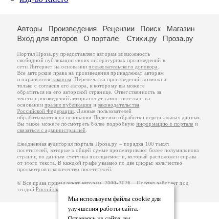
Авторы
Произведения
Рецензии
Поиск
Магазин
Вход для авторов
О портале
Стихи.ру
Проза.ру
Портал Проза.ру предоставляет авторам возможность
свободной публикации своих литературных произведений в
сети Интернет на основании
пользовательского договора
.
Все авторские права на произведения принадлежат авторам
и охраняются
законом
. Перепечатка произведений возможна
только с согласия его автора, к которому вы можете
обратиться на его авторской странице. Ответственность за
тексты произведений авторы несут самостоятельно на
основании
правил публикации
и
законодательства
Российской Федерации
. Данные пользователей
обрабатываются на основании
Политики обработки персональных данных
.
Вы также можете посмотреть более подробную
информацию о портале
и
связаться с администрацией
.
Ежедневная аудитория портала Проза.ру – порядка 100 тысяч
посетителей, которые в общей сумме просматривают более полумиллиона
страниц по данным счетчика посещаемости, который расположен справа
от этого текста. В каждой графе указано по две цифры: количество
просмотров и количество посетителей.
© Все права принадлежат авторам, 2000-2026. Портал работает под
эгидой
Российского союза писателей
.
18+
Мы используем файлы cookie для
улучшения работы сайта.
Оставаясь на сайте, вы