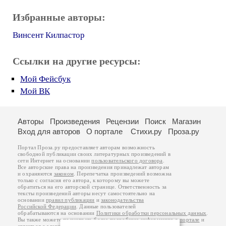
Избранные авторы:
Винсент Килпастор
Ссылки на другие ресурсы:
Мой Фейсбук
Мой ВК
Авторы
Произведения
Рецензии
Поиск
Магазин
Вход для авторов
О портале
Стихи.ру
Проза.ру
Портал Проза.ру предоставляет авторам возможность
свободной публикации своих литературных произведений в
сети Интернет на основании
пользовательского договора
.
Все авторские права на произведения принадлежат авторам
и охраняются
законом
. Перепечатка произведений возможна
только с согласия его автора, к которому вы можете
обратиться на его авторской странице. Ответственность за
тексты произведений авторы несут самостоятельно на
основании
правил публикации
и
законодательства
Российской Федерации
. Данные пользователей
обрабатываются на основании
Политики обработки персональных данных
.
Вы также можете посмотреть более подробную
информацию о портале
и