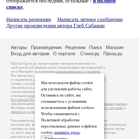
отображается последняя, остальные -
в полном
списке
.
Написать рецензию
Написать личное сообщение
Другие произведения автора Глеб Сабакин
Авторы
Произведения
Рецензии
Поиск
Магазин
Вход для авторов
О портале
Стихи.ру
Проза.ру
Портал Проза.ру предоставляет авторам возможность
свободной публикации своих литературных произведений в
сети Интернет на основании
пользовательского договора
.
Все авторские права на произведения принадлежат авторам
и охраняются
законом
. Перепечатка произведений возможна
Мы используем файлы cookie
только с согласия его автора, к которому вы можете
обратиться на его авторской странице. Ответственность за
для улучшения работы сайта.
тексты произведений авторы несут самостоятельно на
Оставаясь на сайте, вы
основании
правил публикации
и
законодательства
Российской Федерации
. Данные пользователей
соглашаетесь с условиями
обрабатываются на основании
Политики обработки персональных данных
.
использования файлов cookies.
Вы также можете посмотреть более подробную
информацию о портале
и
связаться с администрацией
.
Чтобы ознакомиться с
Политикой обработки
Ежедневная аудитория портала Проза.ру – порядка 100 тысяч
посетителей, которые в общей сумме просматривают более полумиллиона
персональных данных и файлов
страниц по данным счетчика посещаемости, который расположен справа
cookie,
нажмите здесь
.
от этого текста. В каждой графе указано по две цифры: количество
просмотров и количество посетителей.
Соглашаюсь