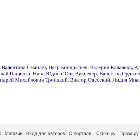
,
Валентина Семилет
,
Петр Кондратьев
,
Валерий Ковалевъ
,
Ал
олай Пащенко
,
Нина Юдина
,
Олд Вудпекер
,
Вячеслав Ордынц
ндрей Михайлович Троицкий
,
Виктор Одесский
,
Лидия Мна
к
Магазин
Вход для авторов
О портале
Стихи.ру
Проза.ру