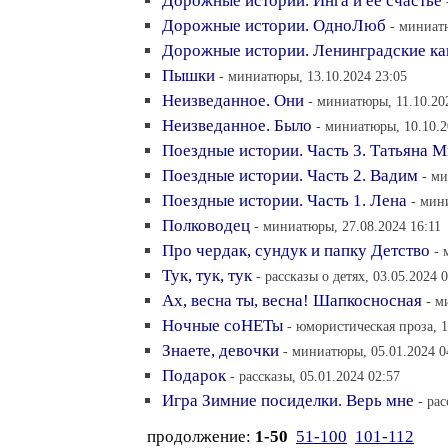
Дорожные истории. Инга и её счастье
Дорожные истории. ОдноЛюб
- миниат
Дорожные истории. Ленинградские к
Пышки
- миниатюры, 13.10.2024 23:05
Неизведанное. Они
- миниатюры, 11.10.20
Неизведанное. Было
- миниатюры, 10.10.2
Поездные истории. Часть 3. Татьяна 
Поездные истории. Часть 2. Вадим
- ми
Поездные истории. Часть 1. Лена
- мин
Полководец
- миниатюры, 27.08.2024 16:11
Про чердак, сундук и папку Детство
- 
Тук, тук, тук
- рассказы о детях, 03.05.2024 
Ах, весна ты, весна! Шапкосносная
- м
Ночные соНЕТы
- юмористическая проза, 1
Знаете, девочки
- миниатюры, 05.01.2024 0
Подарок
- рассказы, 05.01.2024 02:57
Игра Зимние посиделки. Верь мне
- ра
продолжение:
1-50
51-100
101-112