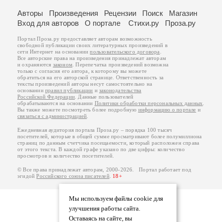
Авторы
Произведения
Рецензии
Поиск
Магазин
Вход для авторов
О портале
Стихи.ру
Проза.ру
Портал Проза.ру предоставляет авторам возможность
свободной публикации своих литературных произведений в
сети Интернет на основании
пользовательского договора
.
Все авторские права на произведения принадлежат авторам
и охраняются
законом
. Перепечатка произведений возможна
только с согласия его автора, к которому вы можете
обратиться на его авторской странице. Ответственность за
тексты произведений авторы несут самостоятельно на
основании
правил публикации
и
законодательства
Российской Федерации
. Данные пользователей
обрабатываются на основании
Политики обработки персональных данных
.
Вы также можете посмотреть более подробную
информацию о портале
и
связаться с администрацией
.
Ежедневная аудитория портала Проза.ру – порядка 100 тысяч
посетителей, которые в общей сумме просматривают более полумиллиона
страниц по данным счетчика посещаемости, который расположен справа
от этого текста. В каждой графе указано по две цифры: количество
просмотров и количество посетителей.
© Все права принадлежат авторам, 2000-2026. Портал работает под
эгидой
Российского союза писателей
.
18+
Мы используем файлы cookie для
улучшения работы сайта.
Оставаясь на сайте, вы