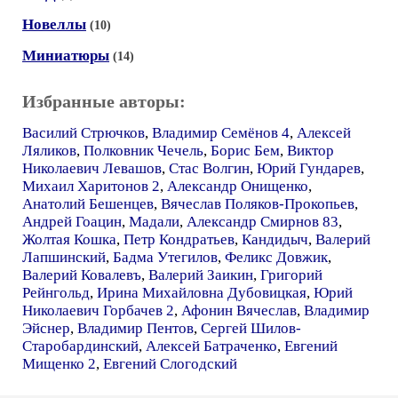
Новеллы
(10)
Миниатюры
(14)
Избранные авторы:
Василий Стрючков
,
Владимир Семёнов 4
,
Алексей
Ляликов
,
Полковник Чечель
,
Борис Бем
,
Виктор
Николаевич Левашов
,
Стас Волгин
,
Юрий Гундарев
,
Михаил Харитонов 2
,
Александр Онищенко
,
Анатолий Бешенцев
,
Вячеслав Поляков-Прокопьев
,
Андрей Гоацин
,
Мадали
,
Александр Смирнов 83
,
Жолтая Кошка
,
Петр Кондратьев
,
Кандидыч
,
Валерий
Лапшинский
,
Бадма Утегилов
,
Феликс Довжик
,
Валерий Ковалевъ
,
Валерий Заикин
,
Григорий
Рейнгольд
,
Ирина Михайловна Дубовицкая
,
Юрий
Николаевич Горбачев 2
,
Афонин Вячеслав
,
Владимир
Эйснер
,
Владимир Пентов
,
Сергей Шилов-
Старобардинский
,
Алексей Батраченко
,
Евгений
Мищенко 2
,
Евгений Слогодский