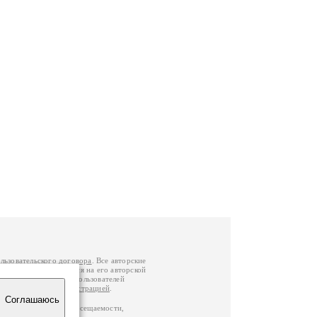
льзовательского договора
. Все авторские
у вы можете обратиться на его авторской
й Федерации
. Данные пользователей
е
и
связаться с администрацией
.
Соглашаюсь
по данным счетчика посещаемости,