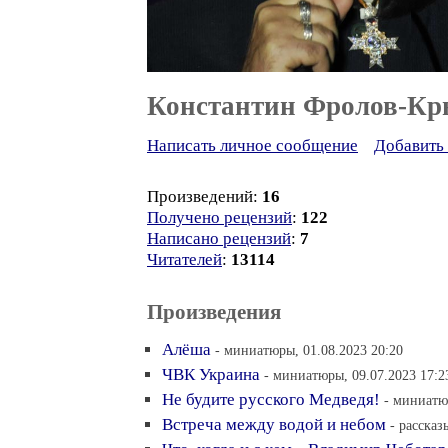
Константин Фролов-К
Написать личное сообщение
Добавить 
Произведений:
16
Получено рецензий
:
122
Написано рецензий
:
7
Читателей
:
13114
Произведения
Алёша
- миниатюры, 01.08.2023 20:20
ЧВК Украина
- миниатюры, 09.07.2023 17:2
Не будите русского Медведя!
- миниатю
Встреча между водой и небом
- рассказ