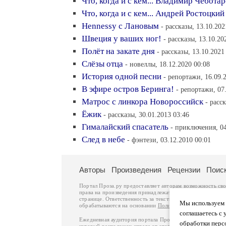
Что, когда и с кем... Владимир Чеботар
Что, когда и с кем... Андрей Ростоцкий
Hennessy с Лановым
- рассказы, 13.10.202
Швеция у ваших ног!
- рассказы, 13.10.20
Полёт на закате дня
- рассказы, 13.10.2021
Слёзы отца
- новеллы, 18.12.2020 00:08
История одной песни
- репортажи, 16.09.
В эфире остров Беринга!
- репортажи, 07
Матрос с линкора Новороссийск
- расс
Ёжик
- рассказы, 30.01.2013 03:46
Гималайский спасатель
- приключения, 04
След в небе
- фэнтези, 03.12.2010 00:01
Авторы
Произведения
Рецензии
Поис
Портал Проза.ру предоставляет авторам возможность св
права на произведения принадлежат авторам и охраняют
странице. Ответственность за тексты произведений авто
Мы используем ф
обрабатываются на основании
Политики обработки перс
соглашаетесь с 
Ежедневная аудитория портала Проза.ру – порядка 100 
обработки перс