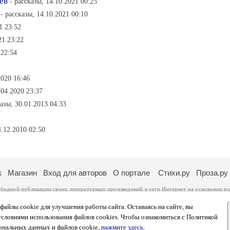
ёв
- рассказы, 14.10.2021 00:25
- рассказы, 14.10.2021 00:10
1 23:52
21 23:22
 22:54
2020 16:46
.04.2020 23:37
казы, 30.01.2013 04:33
.12.2010 02:50
к
Магазин
Вход для авторов
О портале
Стихи.ру
Проза.ру
ободной публикации своих литературных произведений в сети Интернет на основании
по
ся
законом
. Перепечатка произведений возможна только с согласия его автора, к котором
ры несут самостоятельно на основании
правил публикации
и
законодательства Российско
айлы cookie для улучшения работы сайта. Оставаясь на сайте, вы
ональных данных
. Вы также можете посмотреть более подробную
информацию о портал
условиями использования файлов cookies. Чтобы ознакомиться с Политикой
тысяч посетителей, которые в общей сумме просматривают более полумиллиона страниц 
ональных данных и файлов cookie,
нажмите здесь
.