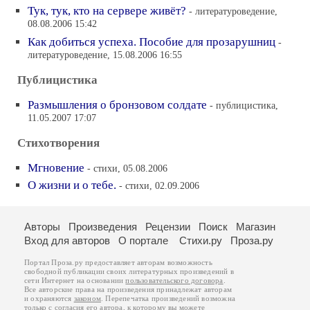
Тук, тук, кто на сервере живёт?
- литературоведение,
08.08.2006 15:42
Как добиться успеха. Пособие для прозарушниц
-
литературоведение, 15.08.2006 16:55
Публицистика
Размышления о бронзовом солдате
- публицистика,
11.05.2007 17:07
Стихотворения
Мгновение
- стихи, 05.08.2006
О жизни и о тебе.
- стихи, 02.09.2006
Авторы
Произведения
Рецензии
Поиск
Магазин
Вход для авторов
О портале
Стихи.ру
Проза.ру
Портал Проза.ру предоставляет авторам возможность
свободной публикации своих литературных произведений в
сети Интернет на основании
пользовательского договора
.
Все авторские права на произведения принадлежат авторам
и охраняются
законом
. Перепечатка произведений возможна
только с согласия его автора, к которому вы можете