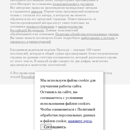
свободной публикации своих литературных произведений в
сети Интернет на основании
пользовательского договора
.
Все авторские права на произведения принадлежат авторам
и охраняются
законом
. Перепечатка произведений возможна
только с согласия его автора, к которому вы можете
обратиться на его авторской странице. Ответственность за
тексты произведений авторы несут самостоятельно на
основании
правил публикации
и
законодательства
Российской Федерации
. Данные пользователей
обрабатываются на основании
Политики обработки персональных данных
.
Вы также можете посмотреть более подробную
информацию о портале
и
связаться с администрацией
.
Ежедневная аудитория портала Проза.ру – порядка 100 тысяч
посетителей, которые в общей сумме просматривают более полумиллиона
страниц по данным счетчика посещаемости, который расположен справа
от этого текста. В каждой графе указано по две цифры: количество
просмотров и количество посетителей.
© Все права принадлежат авторам, 2000-2026. Портал работает под
эгидой
Российского союза писателей
.
18+
Мы используем файлы cookie для
улучшения работы сайта.
Оставаясь на сайте, вы
соглашаетесь с условиями
использования файлов cookies.
Чтобы ознакомиться с Политикой
обработки персональных данных
и файлов cookie,
нажмите здесь
.
Соглашаюсь