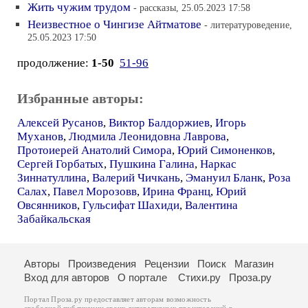
Жить чужим трудом
- рассказы, 25.05.2023 17:58
Неизвестное о Чингизе Айтматове
- литературоведение,
25.05.2023 17:50
продолжение:
1-50
51-96
Избранные авторы:
Алексей Русанов
,
Виктор Балдоржиев
,
Игорь
Муханов
,
Людмила Леонидовна Лаврова
,
Протоиерей Анатолий Симора
,
Юрий Симоненков
,
Сергей Горбатых
,
Пушкина Галина
,
Наркас
Зиннатуллина
,
Валерий Чичкань
,
Эмануил Бланк
,
Роза
Салах
,
Павел Морозовв
,
Ирина Франц
,
Юрий
Овсянников
,
Гульсифат Шахиди
,
Валентина
Забайкальская
Авторы
Произведения
Рецензии
Поиск
Магазин
Вход для авторов
О портале
Стихи.ру
Проза.ру
Портал Проза.ру предоставляет авторам возможность