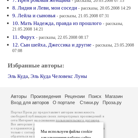
7. Ирен роковая женщина
- рассказы, 20.05.2008 07:15
8. Лидия и Леви, мои соседи
- рассказы, 20.05.2008 14:29
9. Лейла и сыновья
- рассказы, 21.05.2008 07:31
10. Мать Надежда, правда из прошлого
- рассказы,
21.05.2008 14:21
11. Фарух
- рассказы, 22.05.2008 08:17
12. Сын шейха, Джессика и другие
- рассказы, 23.05.2008
07:08
Избранные авторы:
Эль Куда
,
Эль Куда Человекс Луны
Авторы
Произведения
Рецензии
Поиск
Магазин
Вход для авторов
О портале
Стихи.ру
Проза.ру
Портал Проза.ру предоставляет авторам возможность
свободной публикации своих литературных произведений в
сети Интернет на основании
пользовательского договора
.
Все авторские права на произведения принадлежат авторам
и охраняются
законом
. Перепечатка произведений возможна
Мы используем файлы cookie
только с согласия его автора, к которому вы можете
обратиться на его авторской странице. Ответственность за
для улучшения работы сайта.