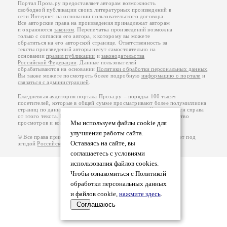
Портал Проза.ру предоставляет авторам возможность
свободной публикации своих литературных произведений в
сети Интернет на основании
пользовательского договора
.
Все авторские права на произведения принадлежат авторам
и охраняются
законом
. Перепечатка произведений возможна
только с согласия его автора, к которому вы можете
обратиться на его авторской странице. Ответственность за
тексты произведений авторы несут самостоятельно на
основании
правил публикации
и
законодательства
Российской Федерации
. Данные пользователей
обрабатываются на основании
Политики обработки персональных данных
.
Вы также можете посмотреть более подробную
информацию о портале
и
связаться с администрацией
.
Ежедневная аудитория портала Проза.ру – порядка 100 тысяч
посетителей, которые в общей сумме просматривают более полумиллиона
страниц по данным счетчика посещаемости, который расположен справа
от этого текста. В каждой графе указано по две цифры: количество
Мы используем файлы cookie для
просмотров и количество посетителей.
улучшения работы сайта.
© Все права принадлежат авторам, 2000-2026. Портал работает под
Оставаясь на сайте, вы
эгидой
Российского союза писателей
.
18+
соглашаетесь с условиями
использования файлов cookies.
Чтобы ознакомиться с Политикой
обработки персональных данных
и файлов cookie,
нажмите здесь
.
Соглашаюсь