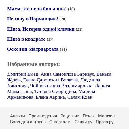
Мама, это не та больница!
(10)
Не хочу в Нормандию!
(20)
Шиза. История одной клички
(21)
Шиза в квадрате
(17)
Осколки Матриархата
(14)
Избранные авторы:
Дмитрий Емец
,
Анна Самойлова Барнаул
,
Ванька
Жуков
,
Елена Даровских Волкова
,
Людмила
Хлыстова
,
Чойнова Инна Владимировна
,
Лариса
Малмыгина
,
Татьяна Смородина
,
Марина
Аржаникова
,
Елена Харина
,
Салам Кхан
Авторы
Произведения
Рецензии
Поиск
Магазин
Вход для авторов
О портале
Стихи.ру
Проза.ру