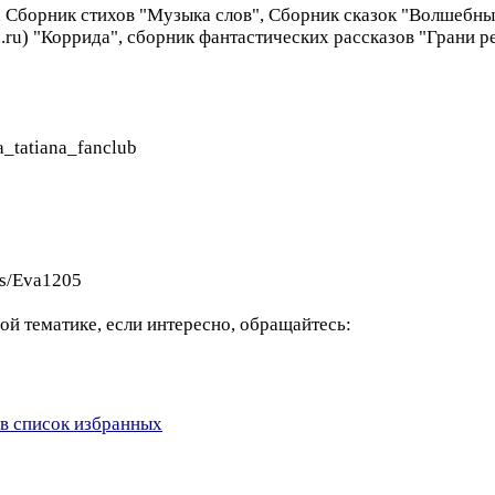
", Сборник стихов "Музыка слов", Сборник сказок "Волшебн
.ru) "Коррида", сборник фантастических рассказов "Грани ре
a_tatiana_fanclub
rs/Eva1205
бой тематике, если интересно, обращайтесь:
в список избранных