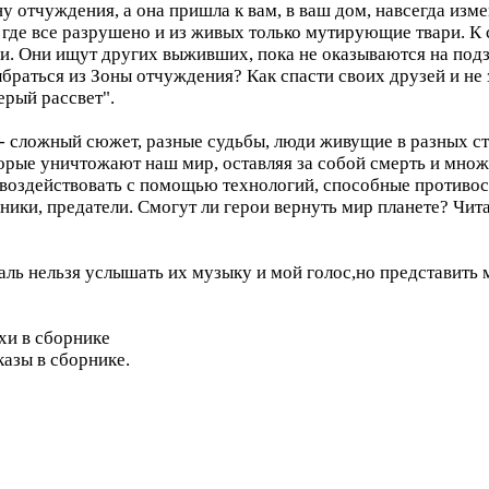
ну отчуждения, а она пришла к вам, в ваш дом, навсегда изм
 где все разрушено и из живых только мутирующие твари. К 
и. Они ищут других выживших, пока не оказываются на подз
раться из Зоны отчуждения? Как спасти своих друзей и не
ерый рассвет".
- сложный сюжет, разные судьбы, люди живущие в разных ст
орые уничтожают наш мир, оставляя за собой смерть и множе
воздействовать с помощью технологий, способные противос
ники, предатели. Смогут ли герои вернуть мир планете? Чит
жаль нельзя услышать их музыку и мой голос,но представить 
хи в сборнике
азы в сборнике.