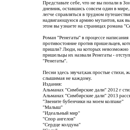
Представьте себе, что не вы попали в Зо
дневник, оставшись совсем один в мире,
легче справляться в трудном путешестви
надвигающуюся армию мутантов, как выб
этом вы узнаете на страницах романа "С
Роман "Ренегаты" в процессе написания 
противостояние против пришельцев, кот
пришли? Люди, на которых невозможно 
пришельцы их назвали Ренегаты - отступ
"Ренегаты".
Песни здесь звучат,как простые стихи, 
слышимая не каждому.
Издания:
Альманах "Симбирские дали" 2012 г сти
Альманах "Симбирские дали" 2013 расск
"Звените бубенчики на моем колпаке"
"Малыш"
"Идеальный мир"
"Спор ангелов"
"Сердце колдуна"