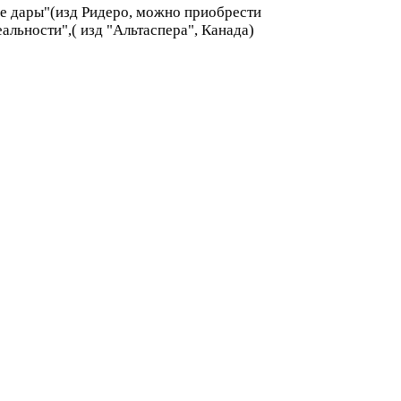
ые дары"(изд Ридеро, можно приобрести
альности",( изд "Альтаспера", Канада)