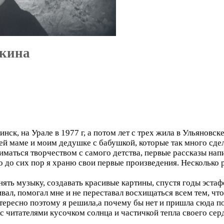
чкина
нск, на Урале в 1977 г, а потом лет с трех жила в Ульяновск
ей маме и моим дедушке с бабушкой, которые так много сдел
маться творчеством с самого детства, первые рассказы напи
 до сих пор я храню свои первые произведения. Несколько 
нять музыку, создавать красивые картины, спустя годы эста
ал, помогал мне и не переставал восхищаться всем тем, чт
тересно поэтому я решила,а почему бы нет и пришла сюда по
 с читателями кусочком солнца и частичкой тепла своего сер