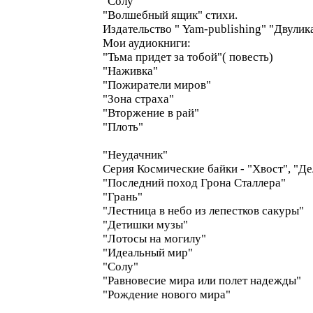
"Солу"
"Волшебный ящик" стихи.
Издательство " Yam-publishing" "Двулик
Мои аудиокниги:
"Тьма придет за тобой"( повесть)
"Наживка"
"Пожиратели миров"
"Зона страха"
"Вторжение в рай"
"Плоть"
"Неудачник"
Серия Космические байки - "Хвост", "Де
"Последний поход Грона Сталлера"
"Грань"
"Лестница в небо из лепестков сакуры"
"Детишки музы"
"Лотосы на могилу"
"Идеальный мир"
"Солу"
"Равновесие мира или полет надежды"
"Рождение нового мира"