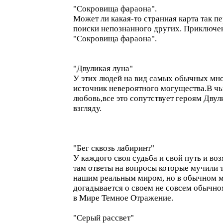
"Сокровища фараона".
Может ли какая-то странная карта так п
поиски непознанного других. Приключен
"Сокровища фараона".
"Двуликая луна"
У этих людей на вид самых обычных мног
источник невероятного могущества.В чь
любовь,все это сопутствует героям Двул
взгляду.
"Бег сквозь лабиринт"
У каждого своя судьба и свой путь и во
там ответы на вопросы которые мучили 
нашим реальным миром, но в обычном ми
догадывается о своем не совсем обычном
в Мире Темное Отражение.
"Серый рассвет"