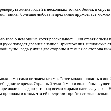
еревернуть жизнь людей в нескольких точках Земли, и спустя 
ия, тайны, большая любовь и преданная дружба, все можно 
о того о чем они не хотят рассказывать. Они ставят опыты 
и руки попадет древнее знание? Приключения, шпионские ст
икой луны...ведь у луны две стороны и темная ее сторона ни
зможно мы сами не знаем кто мы. Разве можно попасть в ино
тебя долгое время. Странный чужой мир и волшебные сущес
ре люди не ведают,что над всеми мирами нависла угроза. Н
 прошлом и о том, что ей предстоит пройти столько испыта