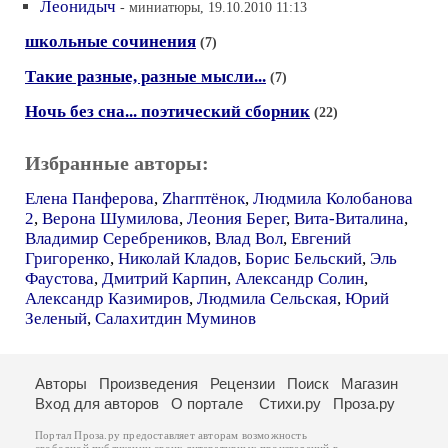
Леонидыч
- миниатюры, 19.10.2010 11:13
школьные сочинения
(7)
Такие разные, разные мысли...
(7)
Ночь без сна... поэтический сборник
(22)
Избранные авторы:
Елена Панферова
,
Zharптёнок
,
Людмила Колобанова
2
,
Верона Шумилова
,
Леония Берег
,
Вита-Виталина
,
Владимир Серебреников
,
Влад Вол
,
Евгений
Григоренко
,
Николай Кладов
,
Борис Бельский
,
Эль
Фаустова
,
Дмитрий Карпин
,
Александр Солин
,
Александр Казимиров
,
Людмила Сельская
,
Юрий
Зеленый
,
Салахитдин Муминов
Авторы
Произведения
Рецензии
Поиск
Магазин
Вход для авторов
О портале
Стихи.ру
Проза.ру
Портал Проза.ру предоставляет авторам возможность