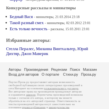
Конкурсные рассказы и миниатюры
Бедный Вася
- миниатюры, 21.03.2014 23:18
Такой разный смех
- миниатюры, 02.03.2012 23:01
Есть только вечность
- рассказы, 15.03.2011 23:01
Избранные авторы:
Стелла Пералес
,
Миланна Винтхальтер
,
Юрий
Дихтяр
,
Джон Маверик
Авторы
Произведения
Рецензии
Поиск
Магазин
Вход для авторов
О портале
Стихи.ру
Проза.ру
Портал Проза.ру предоставляет авторам возможность
свободной публикации своих литературных произведений в
сети Интернет на основании
пользовательского договора
.
Все авторские права на произведения принадлежат авторам
и охраняются
законом
. Перепечатка произведений возможна
только с согласия его автора, к которому вы можете
обратиться на его авторской странице. Ответственность за
тексты произведений авторы несут самостоятельно на
основании
правил публикации
и
законодательства