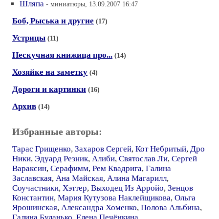
Шляпа
- миниатюры, 13.09.2007 16:47
Боб, Рыська и другие
(17)
Устрицы
(11)
Нескучная книжица про...
(14)
Хозяйке на заметку
(4)
Дороги и картинки
(16)
Архив
(14)
Избранные авторы:
Тарас Грищенко
,
Захаров Сергей
,
Кот Небритый
,
Дро
Ники
,
Эдуард Резник
,
Алиби
,
Святослав Ли
,
Сергей
Вараксин
,
Серафимм
,
Рем Квадрига
,
Галина
Заславская
,
Ана Майская
,
Алина Магарилл
,
Соучастники
,
Хэттер
,
Выходец Из Арройо
,
Зенцов
Константин
,
Мария Кутузова Наклейщикова
,
Ольга
Ярошинская
,
Александра Хоменко
,
Полова Альбина
,
Галина Буланько
,
Елена Печёнкина