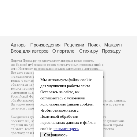
Авторы
Произведения
Рецензии
Поиск
Магазин
Вход для авторов
О портале
Стихи.ру
Проза.ру
Портал Проза.ру предоставляет авторам возможность
свободной публикации своих литературных произведений в
сети Интернет на основании
пользовательского договора
.
Все авторские права на произведения принадлежат авторам
и охраняются
законом
. Перепечатка произведений возможна
Мы используем файлы cookie
только с согласия его автора, к которому вы можете
обратиться на его авторской странице. Ответственность за
для улучшения работы сайта.
тексты произведений авторы несут самостоятельно на
Оставаясь на сайте, вы
основании
правил публикации
и
законодательства
Российской Федерации
. Данные пользователей
соглашаетесь с условиями
обрабатываются на основании
Политики обработки персональных данных
.
использования файлов cookies.
Вы также можете посмотреть более подробную
информацию о портале
и
связаться с администрацией
.
Чтобы ознакомиться с
Политикой обработки
Ежедневная аудитория портала Проза.ру – порядка 100 тысяч
посетителей, которые в общей сумме просматривают более полумиллиона
персональных данных и файлов
страниц по данным счетчика посещаемости, который расположен справа
cookie,
нажмите здесь
.
от этого текста. В каждой графе указано по две цифры: количество
просмотров и количество посетителей.
Соглашаюсь