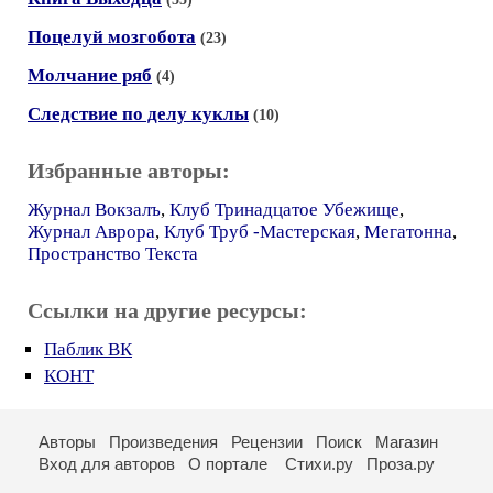
Поцелуй мозгобота
(23)
Молчание ряб
(4)
Следствие по делу куклы
(10)
Избранные авторы:
Журнал Вокзалъ
,
Клуб Тринадцатое Убежище
,
Журнал Аврора
,
Клуб Труб -Мастерская
,
Мегатонна
,
Пространство Текста
Ссылки на другие ресурсы:
Паблик ВК
КОНТ
Авторы
Произведения
Рецензии
Поиск
Магазин
Вход для авторов
О портале
Стихи.ру
Проза.ру