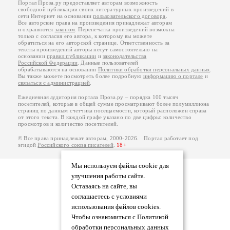
Портал Проза.ру предоставляет авторам возможность
свободной публикации своих литературных произведений в
сети Интернет на основании
пользовательского договора
.
Все авторские права на произведения принадлежат авторам
и охраняются
законом
. Перепечатка произведений возможна
только с согласия его автора, к которому вы можете
обратиться на его авторской странице. Ответственность за
тексты произведений авторы несут самостоятельно на
основании
правил публикации
и
законодательства
Российской Федерации
. Данные пользователей
обрабатываются на основании
Политики обработки персональных данных
.
Вы также можете посмотреть более подробную
информацию о портале
и
связаться с администрацией
.
Ежедневная аудитория портала Проза.ру – порядка 100 тысяч
посетителей, которые в общей сумме просматривают более полумиллиона
страниц по данным счетчика посещаемости, который расположен справа
от этого текста. В каждой графе указано по две цифры: количество
просмотров и количество посетителей.
© Все права принадлежат авторам, 2000-2026. Портал работает под
эгидой
Российского союза писателей
.
18+
Мы используем файлы cookie для
улучшения работы сайта.
Оставаясь на сайте, вы
соглашаетесь с условиями
использования файлов cookies.
Чтобы ознакомиться с Политикой
обработки персональных данных