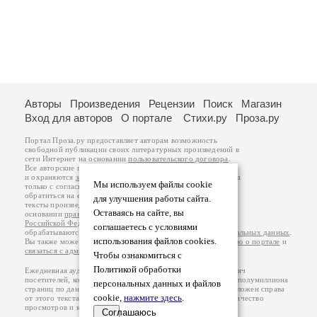
Авторы
Произведения
Рецензии
Поиск
Магазин
Вход для авторов
О портале
Стихи.ру
Проза.ру
Портал Проза.ру предоставляет авторам возможность
свободной публикации своих литературных произведений в
сети Интернет на основании
пользовательского договора
.
Все авторские права на произведения принадлежат авторам
и охраняются
законом
. Перепечатка произведений возможна
Мы используем файлы cookie
только с согласия его автора, к которому вы можете
обратиться на его авторской странице. Ответственность за
для улучшения работы сайта.
тексты произведений авторы несут самостоятельно на
Оставаясь на сайте, вы
основании
правил публикации
и
законодательства
Российской Федерации
. Данные пользователей
соглашаетесь с условиями
обрабатываются на основании
Политики обработки персональных данных
.
использования файлов cookies.
Вы также можете посмотреть более подробную
информацию о портале
и
связаться с администрацией
.
Чтобы ознакомиться с
Политикой обработки
Ежедневная аудитория портала Проза.ру – порядка 100 тысяч
посетителей, которые в общей сумме просматривают более полумиллиона
персональных данных и файлов
страниц по данным счетчика посещаемости, который расположен справа
cookie,
нажмите здесь
.
от этого текста. В каждой графе указано по две цифры: количество
просмотров и количество посетителей.
Соглашаюсь