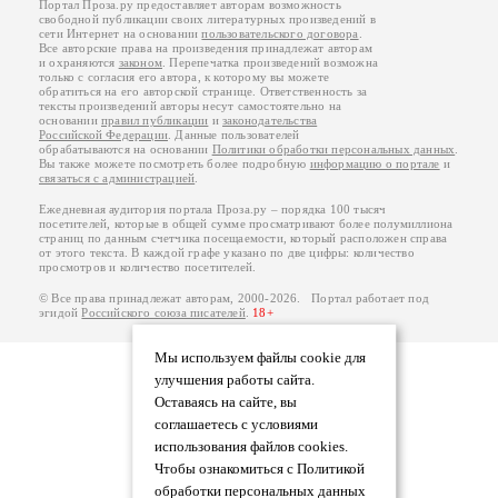
Портал Проза.ру предоставляет авторам возможность
свободной публикации своих литературных произведений в
сети Интернет на основании
пользовательского договора
.
Все авторские права на произведения принадлежат авторам
и охраняются
законом
. Перепечатка произведений возможна
только с согласия его автора, к которому вы можете
обратиться на его авторской странице. Ответственность за
тексты произведений авторы несут самостоятельно на
основании
правил публикации
и
законодательства
Российской Федерации
. Данные пользователей
обрабатываются на основании
Политики обработки персональных данных
.
Вы также можете посмотреть более подробную
информацию о портале
и
связаться с администрацией
.
Ежедневная аудитория портала Проза.ру – порядка 100 тысяч
посетителей, которые в общей сумме просматривают более полумиллиона
страниц по данным счетчика посещаемости, который расположен справа
от этого текста. В каждой графе указано по две цифры: количество
просмотров и количество посетителей.
© Все права принадлежат авторам, 2000-2026. Портал работает под
эгидой
Российского союза писателей
.
18+
Мы используем файлы cookie для
улучшения работы сайта.
Оставаясь на сайте, вы
соглашаетесь с условиями
использования файлов cookies.
Чтобы ознакомиться с Политикой
обработки персональных данных