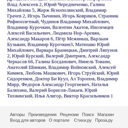
Влад Алексеев 2
,
Юрий Чередниченко
,
Галина
Михайлова 5
,
Жорж Яснополянский
,
Владимир
Грачев 2
,
Игорь Тычинин
,
Игорь Ковриков
,
Странник
Рифмоплетный
,
Чудинов Владимир Михайлович
,
Владимир Курочкин
,
Валентин Акатов
,
Иноземцев
Алексей Васильевич
,
Людмила Нор-Аревян
,
Александр Макаров 6
,
Пётр Межиньш
,
Варлаам
Бузыкин
,
Владимир Курочкин3
,
Матюшко Юрий
Михайлович
,
Варвара Браницкая
,
Дмитрий Ляпунов
2
,
Юрий Курский
,
Валерий Дмитриев
,
Александр
Черкасов 66
,
Галина Богданович
,
Нинель Товани
,
Анатолий Шинкин
,
Владимир Войновский
,
Алексей
Кимяев
,
Любовь Машкович
,
Игорь Струйский
,
Юрий
Сидоренков
,
Доктор Би Куул
,
Ал Торопов
,
Владимир
Мирр
,
Федоров Александр Георгиевич
,
Наталья
Баляхина
,
Валерий Борисов-Лакаев
,
Юрий
Тихвинский
,
Илья Алигор
,
Виктор Красильников 1
Авторы
Произведения
Рецензии
Поиск
Магазин
Вход для авторов
О портале
Стихи.ру
Проза.ру