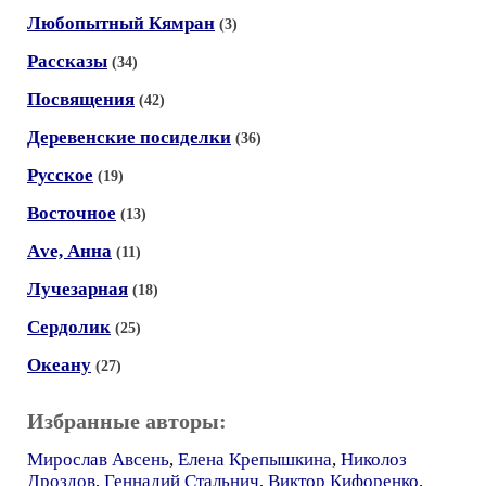
Любопытный Кямран
(3)
Рассказы
(34)
Посвящения
(42)
Деревенские посиделки
(36)
Русское
(19)
Восточное
(13)
Аve, Анна
(11)
Лучезарная
(18)
Сердолик
(25)
Океану
(27)
Избранные авторы:
Мирослав Авсень
,
Елена Крепышкина
,
Николоз
Дроздов
,
Геннадий Стальнич
,
Виктор Кифоренко
,